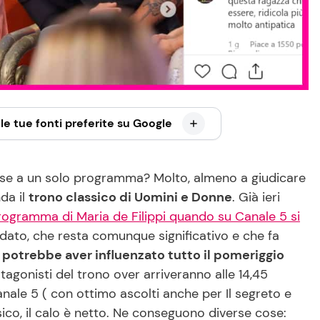
le tue fonti preferite su Google
base a un solo programma? Molto, almeno a giudicare
da il
trono classico di Uomini e Donne
. Già ieri
 programma di Maria de Filippi quando su Canale 5 si
 il dato, che resta comunque significativo e che fa
potrebbe aver influenzato tutto il pomeriggio
otagonisti del trono over arriveranno alle 14,45
nale 5 ( con ottimo ascolti anche per Il segreto e
sico, il calo è netto. Ne conseguono diverse cose: