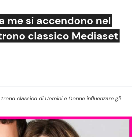
 da me si accendono nel
l trono classico Mediaset
Cucina e Ricette
Consigli di Cucina
Dolci
Le Ricette in TV
Primi Piatti
l trono classico di Uomini e Donne influenzare gli
Ricette Facili e Veloci
Ricette Feste
Ricette per Bambini