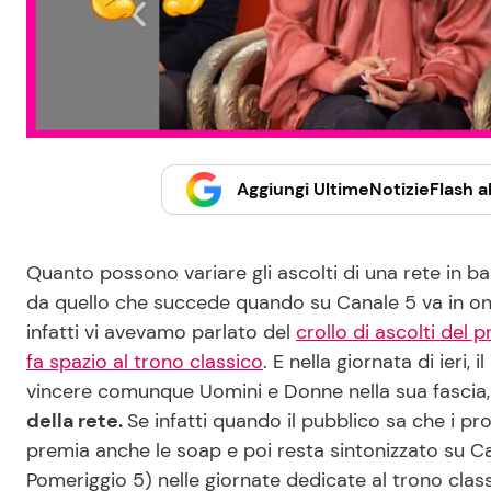
Aggiungi UltimeNotizieFlash al
Quanto possono variare gli ascolti di una rete in 
da quello che succede quando su Canale 5 va in on
infatti vi avevamo parlato del
crollo di ascolti del
fa spazio al trono classico
. E nella giornata di ieri,
vincere comunque Uomini e Donne nella sua fascia,
della rete.
Se infatti quando il pubblico sa che i pr
premia anche le soap e poi resta sintonizzato su Ca
Pomeriggio 5) nelle giornate dedicate al trono clas