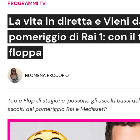
PROGRAMMI TV
Soap Opera
La vita in diretta e Vieni
pomeriggio di Rai 1: con i
Social News
Benessere
floppa
News dal mondo
Casa
Moda e Style
FILOMENA PROCOPIO
Mondo Mamma
News benessere
Top e Flop di stagione: possono gli ascolti bassi de
Salute
ascolti del pomeriggio Rai e Mediaset?
Viaggi e Turismo
Festività