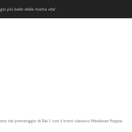
gio più bello della nostra vita”
ShowBiz
News Cinema
News Musica
News Spettacolo
ono nel pomeriggio di Rai 1: con il trono classico Mediaset floppa