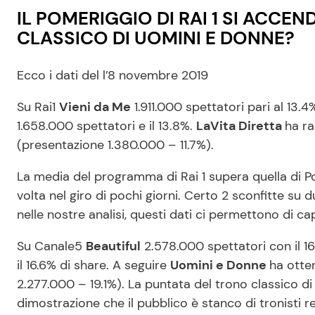
IL POMERIGGIO DI RAI 1 SI ACCE
CLASSICO DI UOMINI E DONNE?
Ecco i dati del l’8 novembre 2019
Su Rai1
Vieni da Me
1.911.000 spettatori pari al 13.4
1.658.000 spettatori e il 13.8%.
LaVita Diretta
ha ra
(presentazione 1.380.000 – 11.7%).
La media del programma di Rai 1 supera quella di P
volta nel giro di pochi giorni. Certo 2 sconfitte s
nelle nostre analisi, questi dati ci permettono di ca
Su Canale5
Beautiful
2.578.000 spettatori con il 1
il 16.6% di share. A seguire
Uomini e Donne
ha otten
2.277.000 – 19.1%). La puntata del trono classico di
dimostrazione che il pubblico è stanco di tronisti r