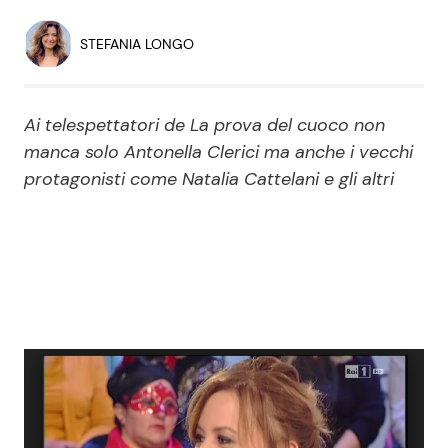
Economia
Fiction e Serie TV
STEFANIA LONGO
Persone Scomparse
Programmi TV
Ai telespettatori de La prova del cuoco non
Politica
Reality e Talent
manca solo Antonella Clerici ma anche i vecchi
protagonisti come Natalia Cattelani e gli altri
Soap Opera
ShowBiz
Social News
News Cinema
News dal mondo
News Musica
News Spettacolo