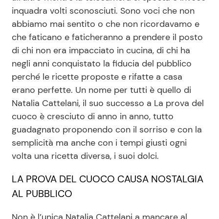
inquadra volti sconosciuti. Sono voci che non
abbiamo mai sentito o che non ricordavamo e
Seguici
che faticano e faticheranno a prendere il posto
di chi non era impacciato in cucina, di chi ha
negli anni conquistato la fiducia del pubblico
perché le ricette proposte e rifatte a casa
Info
erano perfette. Un nome per tutti è quello di
Natalia Cattelani, il suo successo a La prova del
Chi siamo
cuoco è cresciuto di anno in anno, tutto
Disclaimer e Privacy
guadagnato proponendo con il sorriso e con la
semplicità ma anche con i tempi giusti ogni
Redazione
volta una ricetta diversa, i suoi dolci.
Contattaci
LA PROVA DEL CUOCO CAUSA NOSTALGIA
Pubblicità
AL PUBBLICO
Privacy Policy
Non è l’unica Natalia Cattelani a mancare al