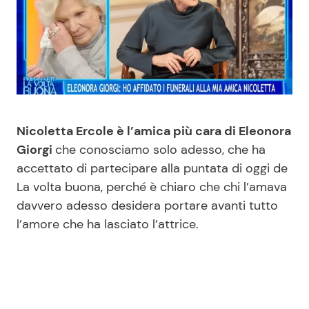
Benessere
Cucina e Ricette
Casa
Consigli di Cucina
Moda e Style
Dolci
Nicoletta Ercole è l’amica più cara di Eleonora
Mondo Mamma
Le Ricette in TV
Giorgi
che conosciamo solo adesso, che ha
accettato di partecipare alla puntata di oggi de
News benessere
Primi Piatti
La volta buona, perché è chiaro che chi l’amava
davvero adesso desidera portare avanti tutto
Salute
Ricette Facili e Veloci
l’amore che ha lasciato l’attrice.
Viaggi e Turismo
Ricette Feste
Festività
Ricette per Bambini