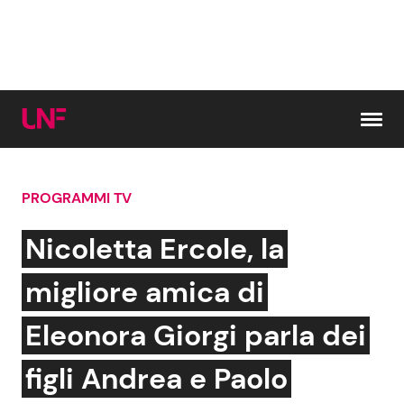
Vai al contenuto
PROGRAMMI TV
Cerca:
Nicoletta Ercole, la
News e Cronaca
Gossip e TV
migliore amica di
Attualità Italiana
Bellezze VIP
Eleonora Giorgi parla dei
Dal Mondo
Coppie VIP
figli Andrea e Paolo