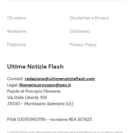
Chi siamo
Disclaimer e Privacy
Redazione
Contattaci
Pubblicità
Privacy Policy
Ultime Notizie Flash
Contatti:
redazione@ultimenotizieflash.com
Legal:
filomena.procopio@pec.it
Purple di Procopio Filomena
Via Della Libertà, 106
73030 - Montesano Salentino (LE)
P.IVA 03370960795 - iscrizione REA 307423
Questo blog non rappresenta una testata giornalistica in quanto viene