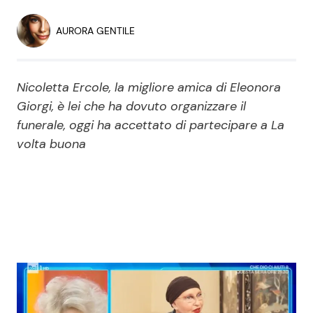
Economia
Fiction e Serie TV
AURORA GENTILE
Persone Scomparse
Programmi TV
Nicoletta Ercole, la migliore amica di Eleonora
Politica
Reality e Talent
Giorgi, è lei che ha dovuto organizzare il
funerale, oggi ha accettato di partecipare a La
Soap Opera
volta buona
ShowBiz
Social News
News Cinema
News dal mondo
News Musica
News Spettacolo