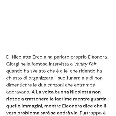
Seguici
Info
Di Nicoletta Ercole ha parlato proprio Eleonora
Chi siamo
Giorgi nella famosa intervista a
Vanity Fair
Disclaimer e Privacy
quando ha svelato che è a lei che ridendo ha
Redazione
chiesto di organizzare il suo funerale e di non
dimenticare le due canzoni che entrambe
Contattaci
adoravano.
A La volta buona Nicoletta non
Pubblicità
riesce a trattenere le lacrime mentre guarda
Privacy Policy
quelle immagini, mentre Eleonora dice che il
vero problema sarà se andrà via.
Purtroppo è