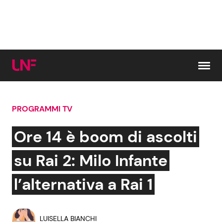
Vai al contenuto
PROGRAMMI TV
Cerca:
Ore 14 è boom di ascolti
News e Cronaca
Gossip e TV
su Rai 2: Milo Infante
Attualità Italiana
Bellezze VIP
l’alternativa a Rai 1
Dal Mondo
Coppie VIP
LUISELLA BIANCHI