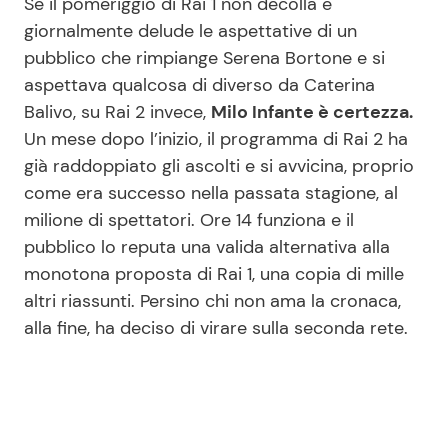
Se il pomeriggio di Rai 1 non decolla e
giornalmente delude le aspettative di un
pubblico che rimpiange Serena Bortone e si
Seguici
aspettava qualcosa di diverso da Caterina
Balivo, su Rai 2 invece,
Milo Infante è certezza.
Un mese dopo l’inizio, il programma di Rai 2 ha
già raddoppiato gli ascolti e si avvicina, proprio
Info
come era successo nella passata stagione, al
milione di spettatori. Ore 14 funziona e il
Chi siamo
pubblico lo reputa una valida alternativa alla
Disclaimer e Privacy
monotona proposta di Rai 1, una copia di mille
Redazione
altri riassunti. Persino chi non ama la cronaca,
alla fine, ha deciso di virare sulla seconda rete.
Contattaci
Pubblicità
Privacy Policy