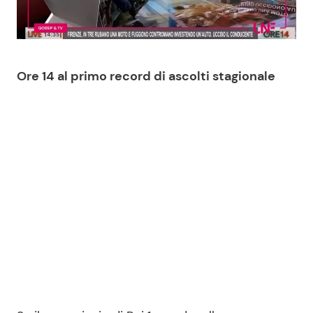
Benessere
Cucina e Ricette
Casa
Consigli di Cucina
Ore 14 al primo record di ascolti stagionale
Moda e Style
Dolci
Mondo Mamma
Le Ricette in TV
News benessere
Primi Piatti
Salute
Ricette Facili e Veloci
Viaggi e Turismo
Ricette Feste
Festività
Ricette per Bambini