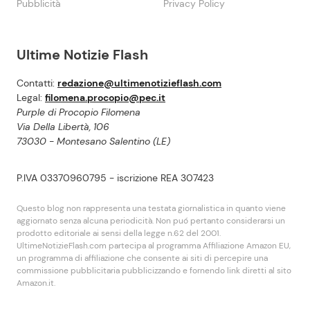
Pubblicità
Privacy Policy
Ultime Notizie Flash
Contatti:
redazione@ultimenotizieflash.com
Legal:
filomena.procopio@pec.it
Purple di Procopio Filomena
Via Della Libertà, 106
73030 - Montesano Salentino (LE)
P.IVA 03370960795 - iscrizione REA 307423
Questo blog non rappresenta una testata giornalistica in quanto viene
aggiornato senza alcuna periodicità. Non puó pertanto considerarsi un
prodotto editoriale ai sensi della legge n.62 del 2001.
UltimeNotizieFlash.com partecipa al programma Affiliazione Amazon EU,
un programma di affiliazione che consente ai siti di percepire una
commissione pubblicitaria pubblicizzando e fornendo link diretti al sito
Amazon.it.