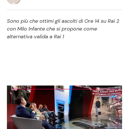
Economia
Fiction e Serie TV
Sono più che ottimi gli ascolti di Ore 14 su Rai 2
Persone Scomparse
Programmi TV
con Milo Infante che si propone come
alternativa valida a Rai 1
Politica
Reality e Talent
Soap Opera
ShowBiz
Social News
News Cinema
News dal mondo
News Musica
News Spettacolo