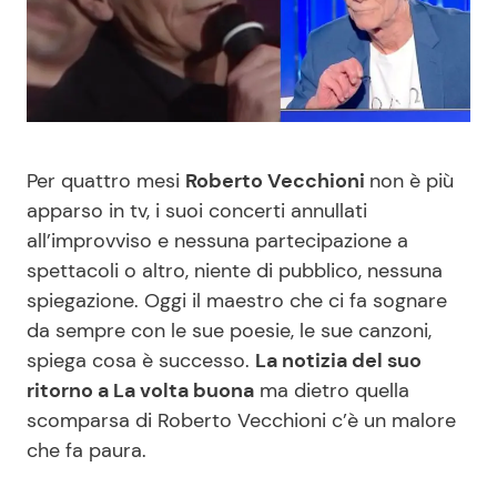
Benessere
Cucina e Ricette
Casa
Consigli di Cucina
Moda e Style
Dolci
Per quattro mesi
Roberto Vecchioni
non è più
apparso in tv, i suoi concerti annullati
Mondo Mamma
Le Ricette in TV
all’improvviso e nessuna partecipazione a
spettacoli o altro, niente di pubblico, nessuna
News benessere
Primi Piatti
spiegazione. Oggi il maestro che ci fa sognare
da sempre con le sue poesie, le sue canzoni,
Salute
Ricette Facili e Veloci
spiega cosa è successo.
La notizia del suo
ritorno a La volta buona
ma dietro quella
Viaggi e Turismo
Ricette Feste
scomparsa di Roberto Vecchioni c’è un malore
che fa paura.
Festività
Ricette per Bambini