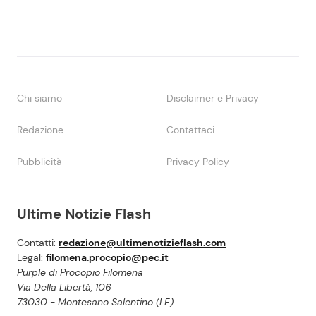
Chi siamo
Disclaimer e Privacy
Redazione
Contattaci
Pubblicità
Privacy Policy
Ultime Notizie Flash
Contatti:
redazione@ultimenotizieflash.com
Legal:
filomena.procopio@pec.it
Purple di Procopio Filomena
Via Della Libertà, 106
73030 - Montesano Salentino (LE)