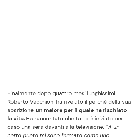
Seguici
Info
Chi siamo
Disclaimer e Privacy
Redazione
Finalmente dopo quattro mesi lunghissimi
Roberto Vecchioni ha rivelato il perché della sua
Contattaci
sparizione,
un malore per il quale ha rischiato
Pubblicità
la vita.
Ha raccontato che tutto è iniziato per
Privacy Policy
caso una sera davanti alla televisione.
“A un
certo punto mi sono fermato come uno