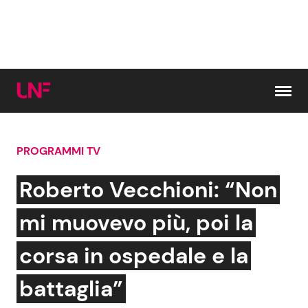
Vai al contenuto
PROGRAMMI TV
Cerca:
Roberto Vecchioni: “Non
News e Cronaca
Gossip e TV
mi muovevo più, poi la
Attualità Italiana
Bellezze VIP
corsa in ospedale e la
Dal Mondo
Coppie VIP
battaglia”