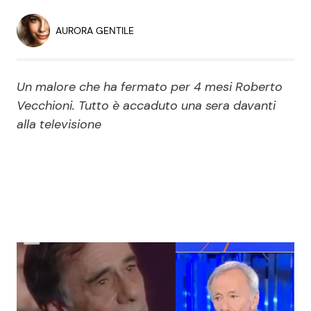
Economia
Fiction e Serie TV
AURORA GENTILE
Persone Scomparse
Programmi TV
Un malore che ha fermato per 4 mesi Roberto
Politica
Reality e Talent
Vecchioni. Tutto è accaduto una sera davanti
alla televisione
Soap Opera
ShowBiz
Social News
News Cinema
News dal mondo
News Musica
News Spettacolo