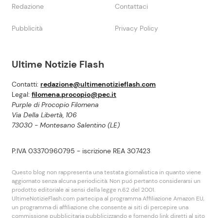
Redazione
Contattaci
Pubblicità
Privacy Policy
Ultime Notizie Flash
Contatti:
redazione@ultimenotizieflash.com
Legal:
filomena.procopio@pec.it
Purple di Procopio Filomena
Via Della Libertà, 106
73030 - Montesano Salentino (LE)
P.IVA 03370960795 - iscrizione REA 307423
Questo blog non rappresenta una testata giornalistica in quanto viene
aggiornato senza alcuna periodicità. Non puó pertanto considerarsi un
prodotto editoriale ai sensi della legge n.62 del 2001.
UltimeNotizieFlash.com partecipa al programma Affiliazione Amazon EU,
un programma di affiliazione che consente ai siti di percepire una
commissione pubblicitaria pubblicizzando e fornendo link diretti al sito