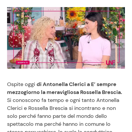
Benessere
Cucina e Ricette
Casa
Consigli di Cucina
Moda e Style
Dolci
Mondo Mamma
Le Ricette in TV
News benessere
Primi Piatti
Ospite oggi
di Antonella Clerici a E’ sempre
Salute
Ricette Facili e Veloci
mezzogiorno la meravigliosa Rossella Brescia.
Si conoscono fa tempo e ogni tanto Antonella
Clerici e Rossella Brescia si incontrano e non
Viaggi e Turismo
Ricette Feste
solo perché fanno parte del mondo dello
spettacolo ma perché hanno in comune lo
Festività
Ricette per Bambini
stesso parrucchiere, lo svela la conduttrice