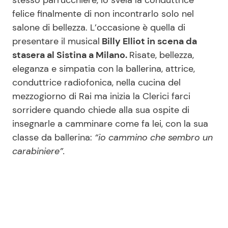
felice finalmente di non incontrarlo solo nel
salone di bellezza. L’occasione è quella di
Seguici
presentare il musical
Billy Elliot in scena da
stasera al Sistina a Milano.
Risate, bellezza,
eleganza e simpatia con la ballerina, attrice,
conduttrice radiofonica, nella cucina del
Info
mezzogiorno di Rai ma inizia la Clerici farci
sorridere quando chiede alla sua ospite di
Chi siamo
insegnarle a camminare come fa lei, con la sua
Disclaimer e Privacy
classe da ballerina:
“io cammino che sembro un
carabiniere”.
Redazione
Contattaci
Pubblicità
Privacy Policy