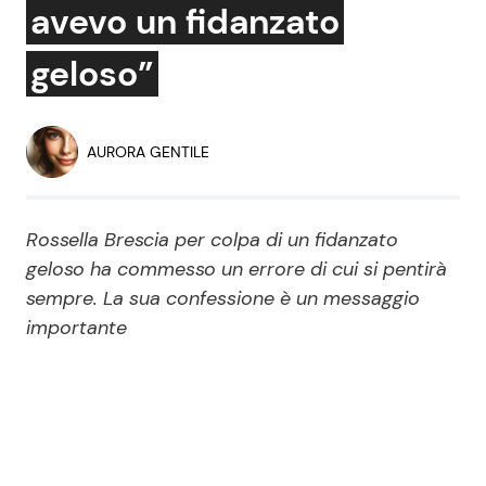
avevo un fidanzato
Economia
Fiction e Serie TV
geloso”
Persone Scomparse
Programmi TV
Politica
Reality e Talent
AURORA GENTILE
Soap Opera
Rossella Brescia per colpa di un fidanzato
geloso ha commesso un errore di cui si pentirà
ShowBiz
Social News
sempre. La sua confessione è un messaggio
importante
News Cinema
News dal mondo
News Musica
News Spettacolo