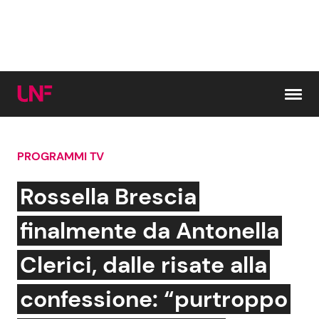
Vai al contenuto
PROGRAMMI TV
Cerca:
Rossella Brescia
News e Cronaca
Gossip e TV
finalmente da Antonella
Attualità Italiana
Bellezze VIP
Clerici, dalle risate alla
Dal Mondo
Coppie VIP
confessione: “purtroppo