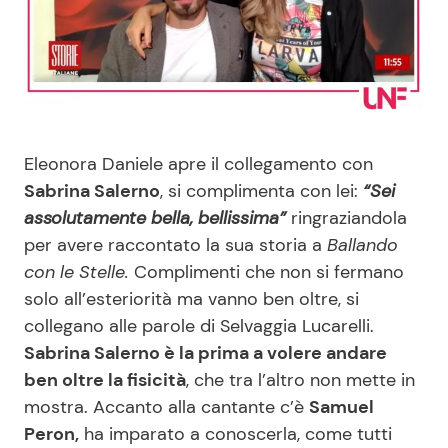
Benessere
Cucina e Ricette
Casa
Consigli di Cucina
Moda e Style
Dolci
Eleonora Daniele apre il collegamento con
Sabrina Salerno
, si complimenta con lei:
“Sei
Mondo Mamma
Le Ricette in TV
assolutamente bella, bellissima”
ringraziandola
per avere raccontato la sua storia a
Ballando
News benessere
Primi Piatti
con le Stelle.
Complimenti che non si fermano
solo all’esteriorità ma vanno ben oltre, si
Salute
Ricette Facili e Veloci
collegano alle parole di Selvaggia Lucarelli.
Sabrina Salerno è la prima a volere andare
Viaggi e Turismo
Ricette Feste
ben oltre la fisicità
, che tra l’altro non mette in
mostra. Accanto alla cantante c’è
Samuel
Festività
Ricette per Bambini
Peron,
ha imparato a conoscerla, come tutti