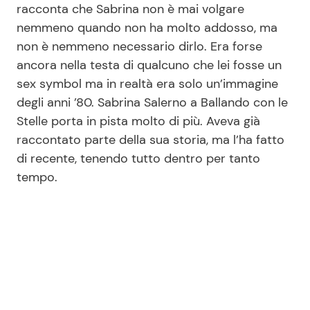
racconta che Sabrina non è mai volgare
nemmeno quando non ha molto addosso, ma
non è nemmeno necessario dirlo. Era forse
Seguici
ancora nella testa di qualcuno che lei fosse un
sex symbol ma in realtà era solo un’immagine
degli anni ’80. Sabrina Salerno a Ballando con le
Stelle porta in pista molto di più. Aveva già
Info
raccontato parte della sua storia, ma l’ha fatto
Chi siamo
di recente, tenendo tutto dentro per tanto
tempo.
Disclaimer e Privacy
Redazione
Contattaci
Pubblicità
Privacy Policy