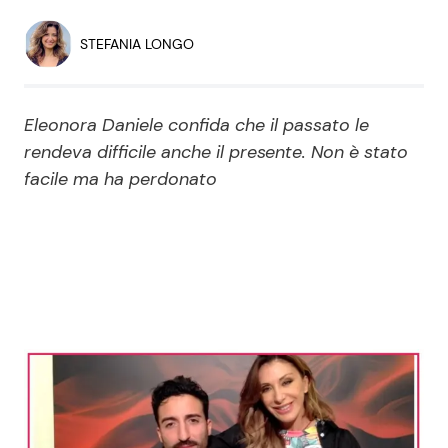
Economia
Fiction e Serie TV
STEFANIA LONGO
Persone Scomparse
Programmi TV
Eleonora Daniele confida che il passato le
Politica
Reality e Talent
rendeva difficile anche il presente. Non è stato
facile ma ha perdonato
Soap Opera
ShowBiz
Social News
News Cinema
News dal mondo
News Musica
News Spettacolo