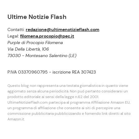
Ultime Notizie Flash
Contatti:
redazione@ultimenotizieflash.com
Legal:
filomena.procopio@pec.it
Purple di Procopio Filomena
Via Della Libertà, 106
73030 - Montesano Salentino (LE)
P.IVA 03370960795 - iscrizione REA 307423
Questo blog non rappresenta una testata giornalistica in quanto viene
aggiornato senza alcuna periodicità. Non puó pertanto considerarsi un
prodotto editoriale ai sensi della legge n.62 del 2001.
UltimeNotizieFlash.com partecipa al programma Affiliazione Amazon EU,
un programma di affiliazione che consente ai siti di percepire una
commissione pubblicitaria pubblicizzando e fornendo link diretti al sito
Amazon.it.