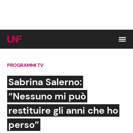
Vai al contenuto
PROGRAMMI TV
Cerca:
Sabrina Salerno:
News e Cronaca
Gossip e TV
“Nessuno mi può
Attualità Italiana
Bellezze VIP
restituire gli anni che ho
Dal Mondo
Coppie VIP
perso”