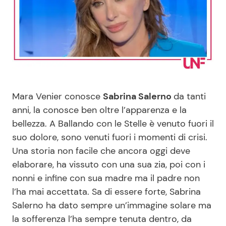
Benessere
Cucina e Ricette
Casa
Consigli di Cucina
Moda e Style
Dolci
Mara Venier conosce
Sabrina Salerno
da tanti
Mondo Mamma
Le Ricette in TV
anni, la conosce ben oltre l’apparenza e la
bellezza. A Ballando con le Stelle è venuto fuori il
News benessere
Primi Piatti
suo dolore, sono venuti fuori i momenti di crisi.
Una storia non facile che ancora oggi deve
Salute
Ricette Facili e Veloci
elaborare, ha vissuto con una sua zia, poi con i
nonni e infine con sua madre ma il padre non
Viaggi e Turismo
Ricette Feste
l’ha mai accettata. Sa di essere forte, Sabrina
Salerno ha dato sempre un’immagine solare ma
Festività
Ricette per Bambini
la sofferenza l’ha sempre tenuta dentro, da