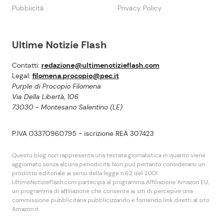
Pubblicità
Privacy Policy
Ultime Notizie Flash
Contatti:
redazione@ultimenotizieflash.com
Legal:
filomena.procopio@pec.it
Purple di Procopio Filomena
Via Della Libertà, 106
73030 - Montesano Salentino (LE)
P.IVA 03370960795 - iscrizione REA 307423
Questo blog non rappresenta una testata giornalistica in quanto viene
aggiornato senza alcuna periodicità. Non puó pertanto considerarsi un
prodotto editoriale ai sensi della legge n.62 del 2001.
UltimeNotizieFlash.com partecipa al programma Affiliazione Amazon EU,
un programma di affiliazione che consente ai siti di percepire una
commissione pubblicitaria pubblicizzando e fornendo link diretti al sito
Amazon.it.