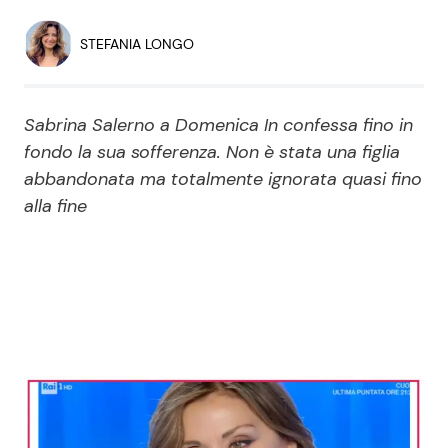
Economia
Fiction e Serie TV
STEFANIA LONGO
Persone Scomparse
Programmi TV
Sabrina Salerno a Domenica In confessa fino in
Politica
Reality e Talent
fondo la sua sofferenza. Non è stata una figlia
abbandonata ma totalmente ignorata quasi fino
Soap Opera
alla fine
ShowBiz
Social News
News Cinema
News dal mondo
News Musica
News Spettacolo