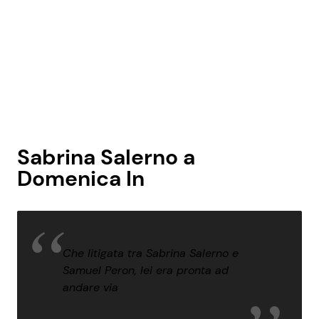
Sabrina Salerno a
Domenica In
Che litigata tra Sabrina Salerno e
Samuel Peron, lei era pronta ad
andare via