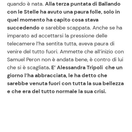
quando è nata.
Alla terza puntata di Ballando
con le Stelle ha avuto una paura folle, solo in
quel momento ha capito cosa stava
Seguici
succedendo
e sarebbe scappata. Anche se ha
imparato ad accettarsi la pressione delle
telecamere l’ha sentita tutta, aveva paura di
venire del tutto fuori. Ammette che all’inizio con
Info
Samuel Peron non è andata bene, è contro di lui
Chi siamo
che si è scagliata
. E’ Alessandra Tripoli che un
giorno l’ha abbracciata, le ha detto che
Disclaimer e Privacy
sarebbe venuta fuori con tutta la sua bellezza
Redazione
e che era del tutto normale la sua crisi.
Contattaci
Pubblicità
Privacy Policy