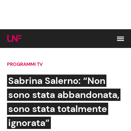
Vai al contenuto
PROGRAMMI TV
Cerca:
Sabrina Salerno: “Non
News e Cronaca
Gossip e TV
sono stata abbandonata,
Attualità Italiana
Bellezze VIP
sono stata totalmente
Dal Mondo
Coppie VIP
ignorata”