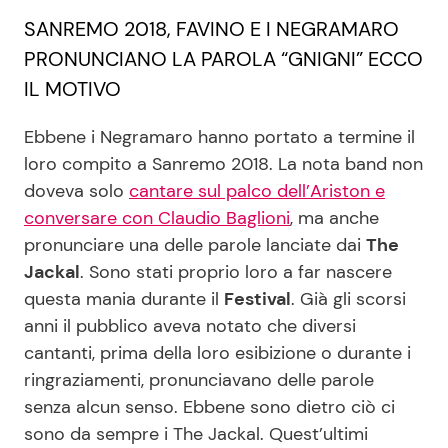
SANREMO 2018, FAVINO E I NEGRAMARO
PRONUNCIANO LA PAROLA “GNIGNI” ECCO
Seguici
IL MOTIVO
Ebbene i Negramaro hanno portato a termine il
loro compito a Sanremo 2018. La nota band non
Info
doveva solo
cantare sul palco dell’Ariston e
conversare con Claudio Baglioni
, ma anche
Chi siamo
pronunciare una delle parole lanciate dai
The
Disclaimer e Privacy
Jackal
. Sono stati proprio loro a far nascere
Redazione
questa mania durante il
Festival
. Già gli scorsi
anni il pubblico aveva notato che diversi
Contattaci
cantanti, prima della loro esibizione o durante i
Pubblicità
ringraziamenti, pronunciavano delle parole
Privacy Policy
senza alcun senso. Ebbene sono dietro ciò ci
sono da sempre i The Jackal. Quest’ultimi