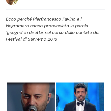
Economia
Fiction e Serie TV
Persone Scomparse
Programmi TV
Ecco perché Pierfrancesco Favino e i
Negramaro hanno pronunciato la parola
Politica
"gnegne" in diretta, nel corso delle puntate del
Reality e Talent
Festival di Sanremo 2018
Soap Opera
ShowBiz
Social News
News Cinema
News dal mondo
News Musica
News Spettacolo