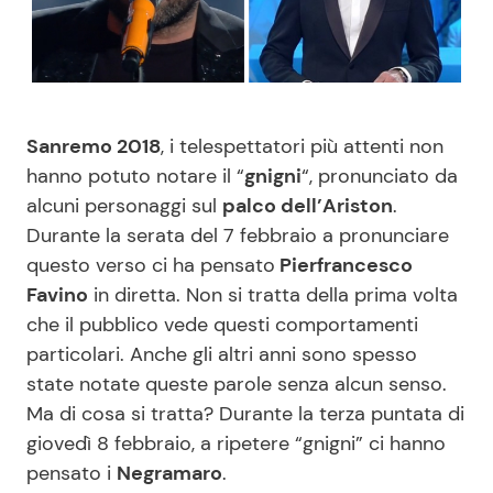
Benessere
Cucina e Ricette
Casa
Consigli di Cucina
Sanremo 2018
, i telespettatori più attenti non
Moda e Style
Dolci
hanno potuto notare il “
gnigni
“, pronunciato da
alcuni personaggi sul
palco dell’Ariston
.
Mondo Mamma
Le Ricette in TV
Durante la serata del 7 febbraio a pronunciare
questo verso ci ha pensato
Pierfrancesco
News benessere
Primi Piatti
Favino
in diretta. Non si tratta della prima volta
che il pubblico vede questi comportamenti
Salute
Ricette Facili e Veloci
particolari. Anche gli altri anni sono spesso
state notate queste parole senza alcun senso.
Viaggi e Turismo
Ricette Feste
Ma di cosa si tratta? Durante la terza puntata di
giovedì 8 febbraio, a ripetere “gnigni” ci hanno
Festività
Ricette per Bambini
pensato i
Negramaro
.