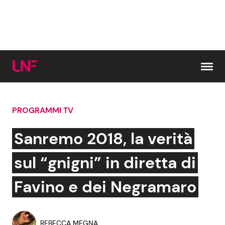
Vai al contenuto
PROGRAMMI TV
Cerca:
Sanremo 2018, la verità
News e Cronaca
Gossip e TV
sul “gnigni” in diretta di
Attualità Italiana
Bellezze VIP
Favino e dei Negramaro
Dal Mondo
Coppie VIP
REBECCA MEGNA