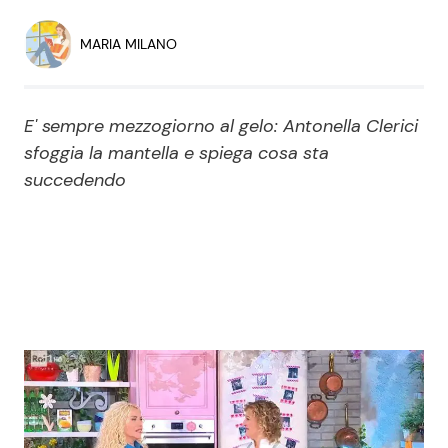
Economia
Fiction e Serie TV
MARIA MILANO
Persone Scomparse
Programmi TV
E' sempre mezzogiorno al gelo: Antonella Clerici
Politica
Reality e Talent
sfoggia la mantella e spiega cosa sta
succedendo
Soap Opera
ShowBiz
Social News
News Cinema
News dal mondo
News Musica
News Spettacolo