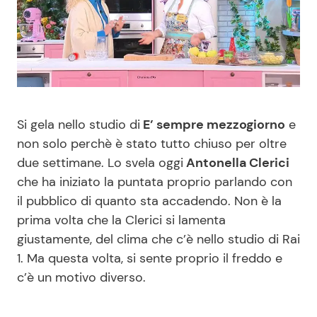
Benessere
Cucina e Ricette
Casa
Consigli di Cucina
Moda e Style
Dolci
Si gela nello studio di
E’ sempre mezzogiorno
e
Mondo Mamma
Le Ricette in TV
non solo perchè è stato tutto chiuso per oltre
due settimane. Lo svela oggi
Antonella Clerici
News benessere
Primi Piatti
che ha iniziato la puntata proprio parlando con
il pubblico di quanto sta accadendo. Non è la
prima volta che la Clerici si lamenta
Salute
Ricette Facili e Veloci
giustamente, del clima che c’è nello studio di Rai
1. Ma questa volta, si sente proprio il freddo e
Viaggi e Turismo
Ricette Feste
c’è un motivo diverso.
Festività
Ricette per Bambini