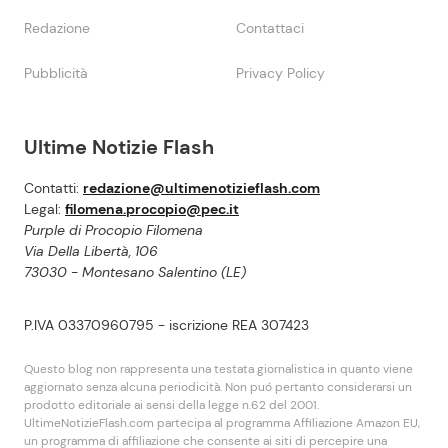
Redazione
Contattaci
Pubblicità
Privacy Policy
Ultime Notizie Flash
Contatti:
redazione@ultimenotizieflash.com
Legal:
filomena.procopio@pec.it
Purple di Procopio Filomena
Via Della Libertà, 106
73030 - Montesano Salentino (LE)
P.IVA 03370960795 - iscrizione REA 307423
Questo blog non rappresenta una testata giornalistica in quanto viene
aggiornato senza alcuna periodicità. Non puó pertanto considerarsi un
prodotto editoriale ai sensi della legge n.62 del 2001.
UltimeNotizieFlash.com partecipa al programma Affiliazione Amazon EU,
un programma di affiliazione che consente ai siti di percepire una