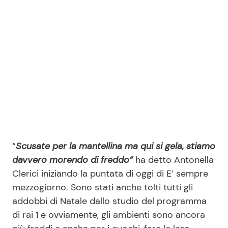
Seguici
Info
Chi siamo
Disclaimer e Privacy
“
Scusate per la mantellina ma qui si gela, stiamo
Redazione
davvero morendo di freddo”
ha detto Antonella
Contattaci
Clerici iniziando la puntata di oggi di E’ sempre
mezzogiorno. Sono stati anche tolti tutti gli
Pubblicità
addobbi di Natale dallo studio del programma
Privacy Policy
di rai 1 e ovviamente, gli ambienti sono ancora