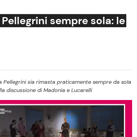
Pellegrini sempre sola: le
Cucina e Ricette
Consigli di Cucina
Dolci
Le Ricette in TV
 Pellegrini sia rimasta praticamente sempre da sola
la discussione di Madonia e Lucarelli
Primi Piatti
Ricette Facili e Veloci
Ricette Feste
Ricette per Bambini