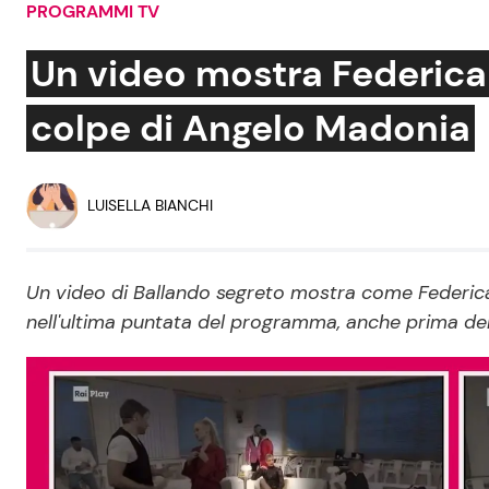
PROGRAMMI TV
Soap Opera
Un video mostra Federica 
colpe di Angelo Madonia
Social News
Benessere
News dal mondo
Casa
LUISELLA BIANCHI
Moda e Style
Mondo Mamma
Un video di Ballando segreto mostra come Federica
nell'ultima puntata del programma, anche prima del
News benessere
Salute
Viaggi e Turismo
Festività