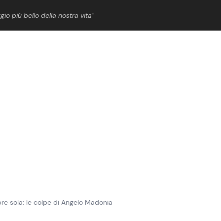
gio più bello della nostra vita”
ShowBiz
News Cinema
News Musica
News Spettacolo
re sola: le colpe di Angelo Madonia