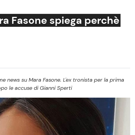
ra Fasone spiega perchè
Cucina e Ricette
Consigli di Cucina
Dolci
Le Ricette in TV
ime news su Mara Fasone. L'ex tronista per la prima
opo le accuse di Gianni Sperti
Primi Piatti
Ricette Facili e Veloci
Ricette Feste
Ricette per Bambini