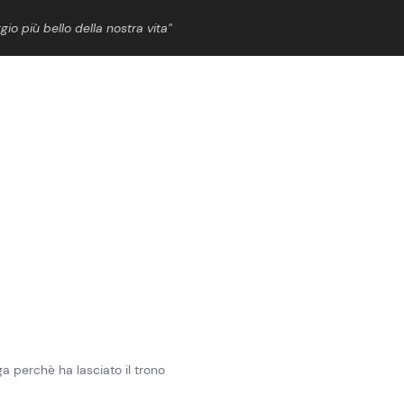
gio più bello della nostra vita”
ShowBiz
News Cinema
News Musica
News Spettacolo
 perchè ha lasciato il trono