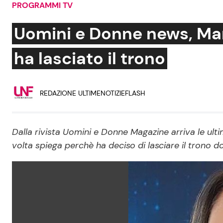
PROGRAMMI TV
Soap Opera
Uomini e Donne news, Ma
ha lasciato il trono
Social News
Benessere
REDAZIONE ULTIMENOTIZIEFLASH
News dal mondo
Casa
Moda e Style
Mondo Mamma
Dalla rivista Uomini e Donne Magazine arriva le ult
volta spiega perchè ha deciso di lasciare il trono d
News benessere
Salute
Viaggi e Turismo
Festività