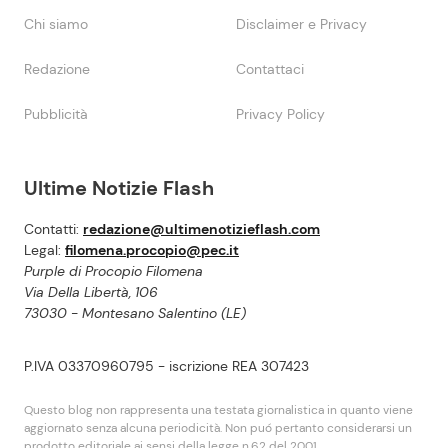
Chi siamo
Disclaimer e Privacy
Redazione
Contattaci
Pubblicità
Privacy Policy
Ultime Notizie Flash
Contatti:
redazione@ultimenotizieflash.com
Legal:
filomena.procopio@pec.it
Purple di Procopio Filomena
Via Della Libertà, 106
73030 - Montesano Salentino (LE)
P.IVA 03370960795 - iscrizione REA 307423
Questo blog non rappresenta una testata giornalistica in quanto viene
aggiornato senza alcuna periodicità. Non puó pertanto considerarsi un
prodotto editoriale ai sensi della legge n.62 del 2001.