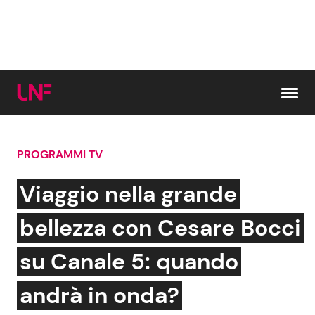
Vai al contenuto
PROGRAMMI TV
Cerca:
Viaggio nella grande
News e Cronaca
Gossip e TV
bellezza con Cesare Bocci
Attualità Italiana
Bellezze VIP
su Canale 5: quando
Dal Mondo
Coppie VIP
andrà in onda?