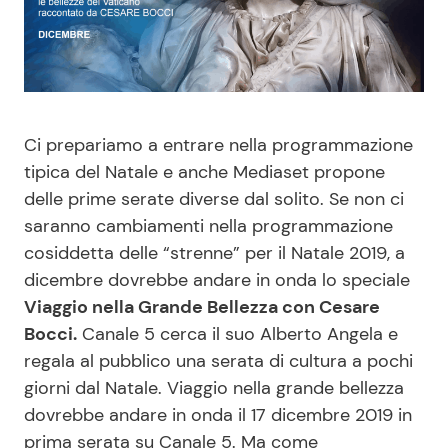
Benessere
Cucina e Ricette
Casa
Consigli di Cucina
Moda e Style
Dolci
Ci prepariamo a entrare nella programmazione
tipica del Natale e anche Mediaset propone
Mondo Mamma
Le Ricette in TV
delle prime serate diverse dal solito. Se non ci
saranno cambiamenti nella programmazione
cosiddetta delle “strenne” per il Natale 2019, a
News benessere
Primi Piatti
dicembre dovrebbe andare in onda lo speciale
Viaggio nella Grande Bellezza con Cesare
Salute
Ricette Facili e Veloci
Bocci.
Canale 5 cerca il suo Alberto Angela e
regala al pubblico una serata di cultura a pochi
Viaggi e Turismo
Ricette Feste
giorni dal Natale. Viaggio nella grande bellezza
dovrebbe andare in onda il 17 dicembre 2019 in
Festività
Ricette per Bambini
prima serata su Canale 5. Ma come