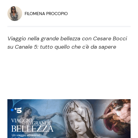
Economia
Fiction e Serie TV
FILOMENA PROCOPIO
Persone Scomparse
Programmi TV
Viaggio nella grande bellezza con Cesare Bocci
Politica
Reality e Talent
su Canale 5: tutto quello che c'è da sapere
Soap Opera
ShowBiz
Social News
News Cinema
News dal mondo
News Musica
News Spettacolo