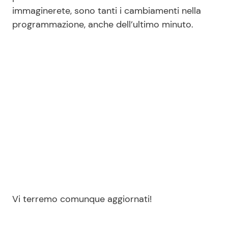
immaginerete, sono tanti i cambiamenti nella
programmazione, anche dell’ultimo minuto.
Seguici
Info
Chi siamo
Disclaimer e Privacy
Redazione
Contattaci
Pubblicità
Vi terremo comunque aggiornati!
Privacy Policy