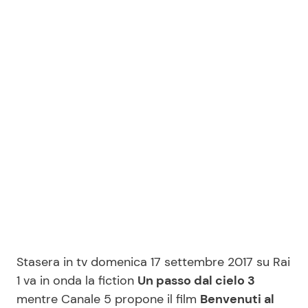
Benessere
Cucina e Ricette
Casa
Consigli di Cucina
Moda e Style
Dolci
Mondo Mamma
Le Ricette in TV
News benessere
Primi Piatti
Salute
Ricette Facili e Veloci
Viaggi e Turismo
Ricette Feste
Stasera in tv domenica 17 settembre 2017 su Rai
1 va in onda la fiction
Un passo dal cielo 3
Festività
Ricette per Bambini
mentre Canale 5 propone il film
Benvenuti al