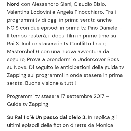
Nord
con Alessandro Siani, Claudio Bisio,
Valentina Lodovini e Angela Finocchiaro. Tra i
programmi tv di oggi in prima serata anche
Seguici
NCIS con due episodi in prima tv, Pino Daniele –
Il tempo resterà, il docu-film in prime time su
Rai 3. Inoltre stasera in tv Conflitto finale,
Masterchef 6 con una nuova avventura da
Info
seguire, Prova a prendermi e Undercover Boss
Chi siamo
su Nove. Di seguito le anticipazioni della guida tv
Zapping sui programmi in onda stasera in prima
Disclaimer e Privacy
serata. Buona visione a tutti!
Redazione
Programmi tv stasera 17 settembre 2017 –
Contattaci
Guida tv Zapping
Pubblicità
Su Rai 1 c’è Un passo dal cielo 3.
In replica gli
Privacy Policy
ultimi episodi della fiction diretta da Monica