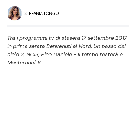
Economia
Fiction e Serie TV
STEFANIA LONGO
Persone Scomparse
Programmi TV
Tra i programmi tv di stasera 17 settembre 2017
Politica
Reality e Talent
in prima serata Benvenuti al Nord, Un passo dal
cielo 3, NCIS, Pino Daniele - Il tempo resterà e
Soap Opera
Masterchef 6
ShowBiz
Social News
News Cinema
News dal mondo
News Musica
News Spettacolo