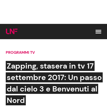
Vai al contenuto
PROGRAMMI TV
Cerca:
Zapping, stasera in tv 17
News e Cronaca
Gossip e TV
settembre 2017: Un passo
Attualità Italiana
Bellezze VIP
dal cielo 3 e Benvenuti al
Dal Mondo
Coppie VIP
Nord