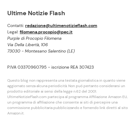
Ultime Notizie Flash
Contatti:
redazione@ultimenotizieflash.com
Legal:
filomena.procopio@pec.it
Purple di Procopio Filomena
Via Della Libertà, 106
73030 - Montesano Salentino (LE)
P.IVA 03370960795 - iscrizione REA 307423
Questo blog non rappresenta una testata giornalistica in quanto viene
aggiornato senza alcuna periodicità. Non puó pertanto considerarsi un
prodotto editoriale ai sensi della legge n.62 del 2001.
UltimeNotizieFlash.com partecipa al programma Affiliazione Amazon EU,
un programma di affiliazione che consente ai siti di percepire una
commissione pubblicitaria pubblicizzando e fornendo link diretti al sito
Amazon.it.