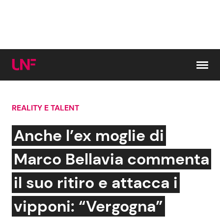
Vai al contenuto
REALITY E TALENT
Cerca:
Anche l’ex moglie di
News e Cronaca
Gossip e TV
Marco Bellavia commenta
Attualità Italiana
Bellezze VIP
il suo ritiro e attacca i
Dal Mondo
Coppie VIP
vipponi: “Vergogna”