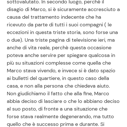
sottovalutato. In secondo luogo, perchè il
disagio di Marco, si è sicuramente accresciuto a
causa del trattamento indecente che ha
Seguici
ricevuto da parte di tutti i suoi compagni ( le
eccezioni in questa triste storia, sono forse una
o due). Una triste pagina di televisione ieri, ma
anche di vita reale, perchè questa occasione
Info
poteva anche servire per spiegare qualcosa in
più su situazioni complesse come quella che
Chi siamo
Marco stava vivendo, e invece si è dato spazio
Disclaimer e Privacy
ai bulletti del quartiere, in questo caso della
Redazione
casa, e non alla persona che chiedeva aiuto.
Non giudichiamo il fatto che alla fine, Marco
Contattaci
abbia deciso di lasciare o che lo abbiano deciso
Pubblicità
al suo posto, di fronte a una situazione che
Privacy Policy
forse stava realmente degenerando, ma tutto
quello che è successo prima e durante. Si