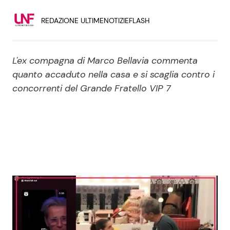
Economia
Fiction e Serie TV
REDAZIONE ULTIMENOTIZIEFLASH
Persone Scomparse
Programmi TV
L'ex compagna di Marco Bellavia commenta
Politica
Reality e Talent
quanto accaduto nella casa e si scaglia contro i
concorrenti del Grande Fratello VIP 7
Soap Opera
ShowBiz
Social News
News Cinema
News dal mondo
News Musica
News Spettacolo