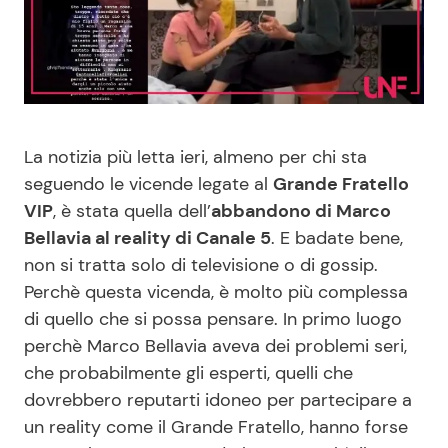
Benessere
Cucina e Ricette
Casa
Consigli di Cucina
Moda e Style
Dolci
La notizia più letta ieri, almeno per chi sta
seguendo le vicende legate al
Grande Fratello
Mondo Mamma
Le Ricette in TV
VIP
, è stata quella dell’
abbandono di Marco
Bellavia al reality di Canale 5
. E badate bene,
News benessere
Primi Piatti
non si tratta solo di televisione o di gossip.
Perchè questa vicenda, è molto più complessa
Salute
Ricette Facili e Veloci
di quello che si possa pensare. In primo luogo
perchè Marco Bellavia aveva dei problemi seri,
Viaggi e Turismo
Ricette Feste
che probabilmente gli esperti, quelli che
dovrebbero reputarti idoneo per partecipare a
Festività
Ricette per Bambini
un reality come il Grande Fratello, hanno forse