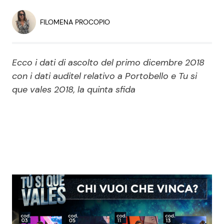
Economia
Fiction e Serie TV
FILOMENA PROCOPIO
Persone Scomparse
Programmi TV
Ecco i dati di ascolto del primo dicembre 2018
Politica
Reality e Talent
con i dati auditel relativo a Portobello e Tu si
que vales 2018, la quinta sfida
Soap Opera
ShowBiz
Social News
News Cinema
News dal mondo
News Musica
News Spettacolo