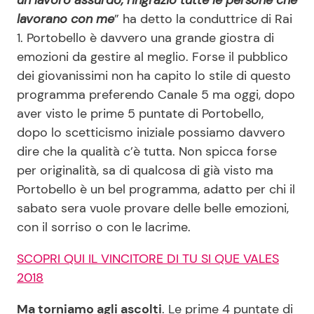
un lavoro assurdo, ringrazio tutte le persone che
lavorano con me
” ha detto la conduttrice di Rai
1. Portobello è davvero una grande giostra di
Seguici
emozioni da gestire al meglio. Forse il pubblico
dei giovanissimi non ha capito lo stile di questo
programma preferendo Canale 5 ma oggi, dopo
aver visto le prime 5 puntate di Portobello,
Info
dopo lo scetticismo iniziale possiamo davvero
dire che la qualità c’è tutta. Non spicca forse
Chi siamo
per originalità, sa di qualcosa di già visto ma
Disclaimer e Privacy
Portobello è un bel programma, adatto per chi il
sabato sera vuole provare delle belle emozioni,
Redazione
con il sorriso o con le lacrime.
Contattaci
SCOPRI QUI IL VINCITORE DI TU SI QUE VALES
Pubblicità
2018
Privacy Policy
Ma torniamo agli ascolti
. Le prime 4 puntate di