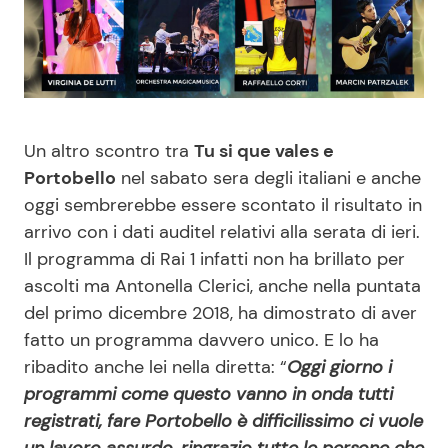
Benessere
Cucina e Ricette
Casa
Consigli di Cucina
Moda e Style
Dolci
Un altro scontro tra
Tu si que vales e
Portobello
nel sabato sera degli italiani e anche
Mondo Mamma
Le Ricette in TV
oggi sembrerebbe essere scontato il risultato in
arrivo con i dati auditel relativi alla serata di ieri.
News benessere
Primi Piatti
Il programma di Rai 1 infatti non ha brillato per
ascolti ma Antonella Clerici, anche nella puntata
Salute
Ricette Facili e Veloci
del primo dicembre 2018, ha dimostrato di aver
fatto un programma davvero unico. E lo ha
ribadito anche lei nella diretta: “
Oggi giorno i
Viaggi e Turismo
Ricette Feste
programmi come questo vanno in onda tutti
registrati, fare Portobello è difficilissimo ci vuole
Festività
Ricette per Bambini