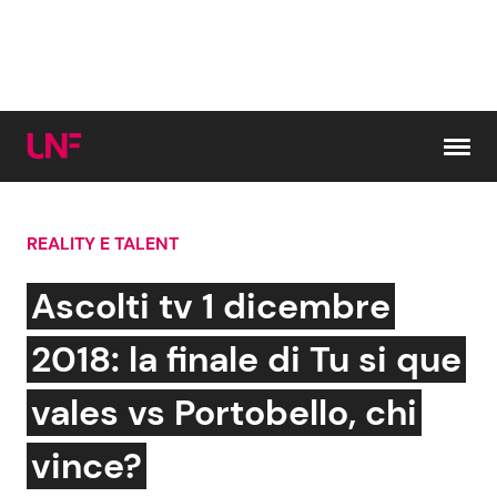
Vai al contenuto
REALITY E TALENT
Cerca:
Ascolti tv 1 dicembre
News e Cronaca
Gossip e TV
2018: la finale di Tu si que
Attualità Italiana
Bellezze VIP
vales vs Portobello, chi
Dal Mondo
Coppie VIP
vince?