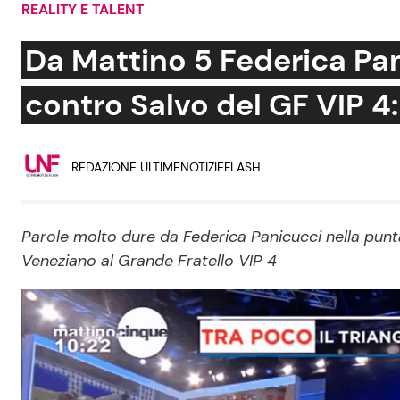
REALITY E TALENT
Soap Opera
Da Mattino 5 Federica Pa
contro Salvo del GF VIP 4
Social News
Benessere
REDAZIONE ULTIMENOTIZIEFLASH
News dal mondo
Casa
Moda e Style
Mondo Mamma
Parole molto dure da Federica Panicucci nella punta
Veneziano al Grande Fratello VIP 4
News benessere
Salute
Viaggi e Turismo
Festività