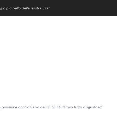
gio più bello della nostra vita”
ShowBiz
News Cinema
News Musica
News Spettacolo
posizione contro Salvo del GF VIP 4: “Trovo tutto disgustoso”