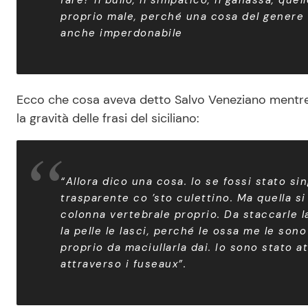
fare? Il bullo, il simpatico, il ganassa, que
proprio male, perché una cosa del genere è 
anche imperdonabile
Ecco che cosa aveva detto Salvo Veneziano mentre
la gravità delle frasi del siciliano:
“
Allora dico una cosa. Io se fossi stato sin
trasparente co ’sto culettino. Ma quella si
colonna vertebrale proprio. Da staccarle la 
la pelle le lasci, perché le ossa me le sono
proprio da maciullarla dai. Io sono stato at
attraverso i fuseaux”.