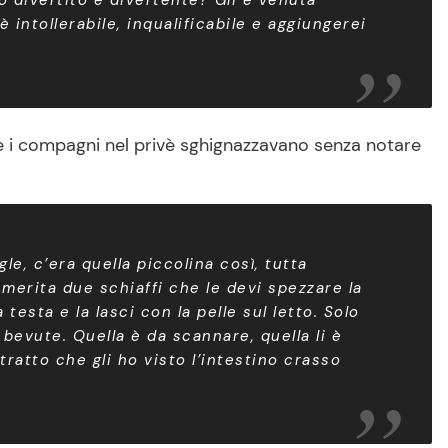
llo divertito e divertente? Gli è venuta
intollerabile, inqualificabile e aggiungerei
 i compagni nel privè sghignazzavano senza notare
gle, c’era quella piccolina così, tutta
 merita due schiaffi che le devi spezzare la
testa e la lasci con la pelle sul letto. Solo
 bevute. Quella è da scannare, quella li è
tratto che gli ho visto l’intestino crasso