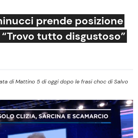
ninucci prende posizione
: “Trovo tutto disgustoso”
Cucina e Ricette
Consigli di Cucina
Dolci
Le Ricette in TV
ta di Mattino 5 di oggi dopo le frasi choc di Salvo
Primi Piatti
Ricette Facili e Veloci
Ricette Feste
Ricette per Bambini