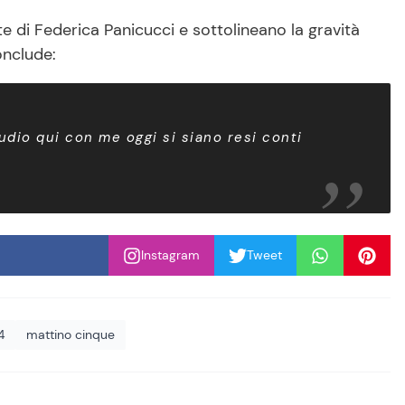
rte di Federica Panicucci e sottolineano la gravità
onclude:
udio qui con me oggi si siano resi conti
Instagram
Tweet
4
mattino cinque