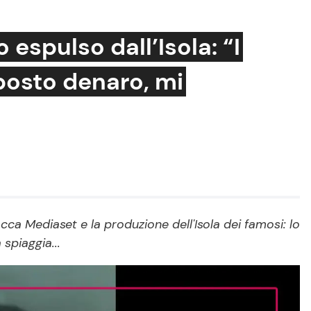
espulso dall’Isola: “I
oposto denaro, mi
Cucina e Ricette
Consigli di Cucina
Dolci
Le Ricette in TV
Primi Piatti
a Mediaset e la produzione dell'Isola dei famosi: lo
Ricette Facili e Veloci
spiaggia...
Ricette Feste
Ricette per Bambini