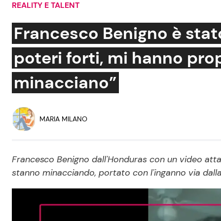
REALITY E TALENT
Soap Opera
Francesco Benigno è stato 
poteri forti, mi hanno pr
Social News
Benessere
minacciano”
News dal mondo
Casa
Moda e Style
MARIA MILANO
Mondo Mamma
News benessere
Francesco Benigno dall'Honduras con un video attacc
Salute
stanno minacciando, portato con l'inganno via dalla 
Viaggi e Turismo
Festività