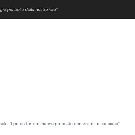
gio più bello della nostra vita”
ShowBiz
News Cinema
News Musica
News Spettacolo
sola: “I poteri forti, mi hanno proposto denaro, mi minacciano”