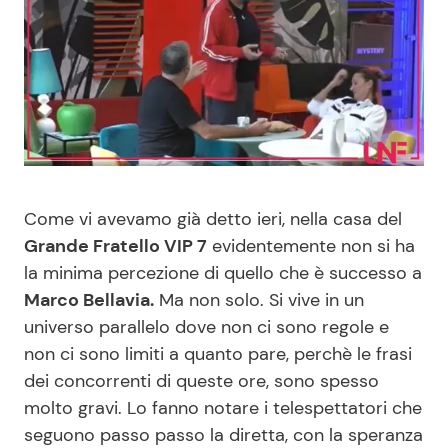
Benessere
Cucina e Ricette
Casa
Consigli di Cucina
Moda e Style
Dolci
Mondo Mamma
Le Ricette in TV
Come vi avevamo già detto ieri, nella casa del
Grande Fratello VIP 7
evidentemente non si ha
News benessere
Primi Piatti
la minima percezione di quello che è successo a
Marco Bellavia.
Ma non solo. Si vive in un
Salute
Ricette Facili e Veloci
universo parallelo dove non ci sono regole e
non ci sono limiti a quanto pare, perchè le frasi
Viaggi e Turismo
Ricette Feste
dei concorrenti di queste ore, sono spesso
molto gravi. Lo fanno notare i telespettatori che
Festività
Ricette per Bambini
seguono passo passo la diretta, con la speranza