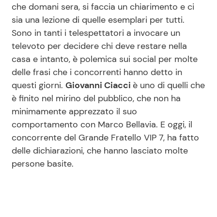
che domani sera, si faccia un chiarimento e ci
sia una lezione di quelle esemplari per tutti.
Sono in tanti i telespettatori a invocare un
Seguici
televoto per decidere chi deve restare nella
casa e intanto, è polemica sui social per molte
delle frasi che i concorrenti hanno detto in
questi giorni.
Giovanni Ciacci
è uno di quelli che
Info
è finito nel mirino del pubblico, che non ha
Chi siamo
minimamente apprezzato il suo
comportamento con Marco Bellavia. E oggi, il
Disclaimer e Privacy
concorrente del Grande Fratello VIP 7, ha fatto
Redazione
delle dichiarazioni, che hanno lasciato molte
Contattaci
persone basite.
Pubblicità
Privacy Policy