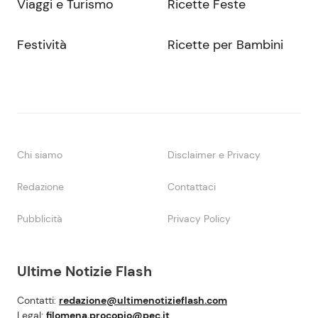
Viaggi e Turismo
Ricette Feste
Festività
Ricette per Bambini
Chi siamo
Disclaimer e Privacy
Redazione
Contattaci
Pubblicità
Privacy Policy
Ultime Notizie Flash
Contatti:
redazione@ultimenotizieflash.com
Legal:
filomena.procopio@pec.it