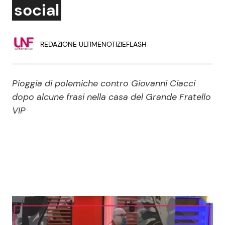
social
Economia
Fiction e Serie TV
Persone Scomparse
Programmi TV
REDAZIONE ULTIMENOTIZIEFLASH
Politica
Reality e Talent
Pioggia di polemiche contro Giovanni Ciacci
Soap Opera
dopo alcune frasi nella casa del Grande Fratello
VIP
ShowBiz
Social News
News Cinema
News dal mondo
News Musica
News Spettacolo