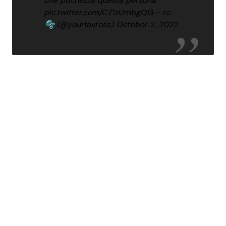
che pochezza questa persona
pic.twitter.com/C71zUmbgQG
— ro
🫧 (@yourfavross)
October 2, 2022