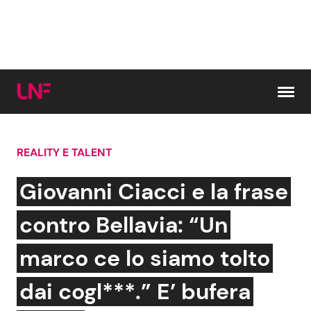
Vai al contenuto
REALITY E TALENT
Cerca:
Giovanni Ciacci e la frase
News e Cronaca
Gossip e TV
contro Bellavia: “Un
Attualità Italiana
Bellezze VIP
marco ce lo siamo tolto
Dal Mondo
Coppie VIP
dai cogl***.” E’ bufera