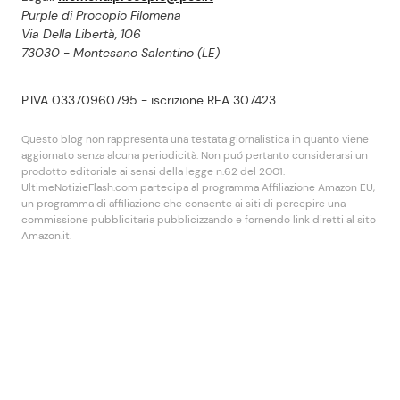
Purple di Procopio Filomena
Via Della Libertà, 106
73030 - Montesano Salentino (LE)
P.IVA 03370960795 - iscrizione REA 307423
Questo blog non rappresenta una testata giornalistica in quanto viene
aggiornato senza alcuna periodicità. Non puó pertanto considerarsi un
prodotto editoriale ai sensi della legge n.62 del 2001.
UltimeNotizieFlash.com partecipa al programma Affiliazione Amazon EU,
un programma di affiliazione che consente ai siti di percepire una
commissione pubblicitaria pubblicizzando e fornendo link diretti al sito
Amazon.it.