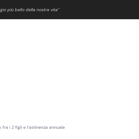
gio più bello della nostra vita”
ShowBiz
News Cinema
News Musica
News Spettacolo
ra i 2 figli e l’astinenza annuale