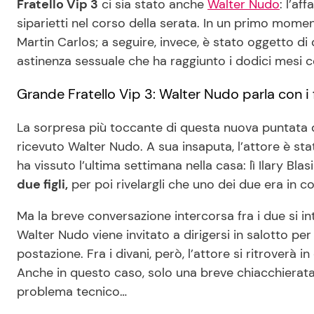
Fratello Vip 3
ci sia stato anche
Walter Nudo
: l’af
siparietti nel corso della serata. In un primo moment
Martin Carlos; a seguire, invece, è stato oggetto d
astinenza sessuale che ha raggiunto i dodici mesi 
Grande Fratello Vip 3: Walter Nudo parla con i f
La sorpresa più toccante di questa nuova puntata d
ricevuto Walter Nudo. A sua insaputa, l’attore è s
ha vissuto l’ultima settimana nella casa: lì Ilary Bla
due figli,
per poi rivelargli che uno dei due era in c
Ma la breve conversazione intercorsa fra i due si i
Walter Nudo viene invitato a dirigersi in salotto pe
postazione. Fra i divani, però, l’attore si ritroverà 
Anche in questo caso, solo una breve chiacchierata
problema tecnico…