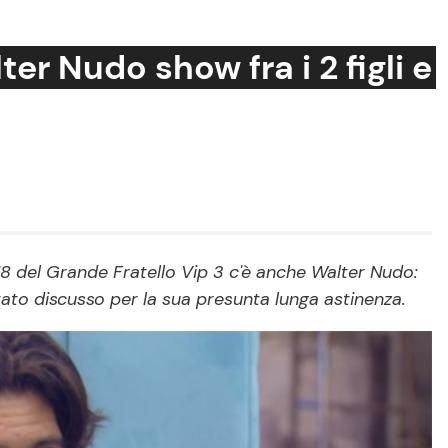
er Nudo show fra i 2 figli e
Cucina e Ricette
Consigli di Cucina
Dolci
Le Ricette in TV
18 del Grande Fratello Vip 3 c'è anche Walter Nudo:
stato discusso per la sua presunta lunga astinenza.
Primi Piatti
Ricette Facili e Veloci
Ricette Feste
Ricette per Bambini