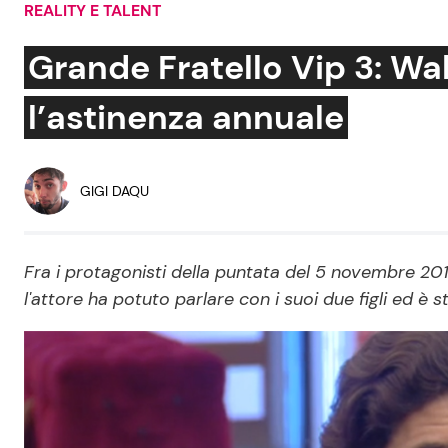
REALITY E TALENT
Soap Opera
Grande Fratello Vip 3: Walt
l’astinenza annuale
Social News
Benessere
News dal mondo
Casa
GIGI DAQU
Moda e Style
Mondo Mamma
Fra i protagonisti della puntata del 5 novembre 20
l'attore ha potuto parlare con i suoi due figli ed è 
News benessere
Salute
Viaggi e Turismo
Festività