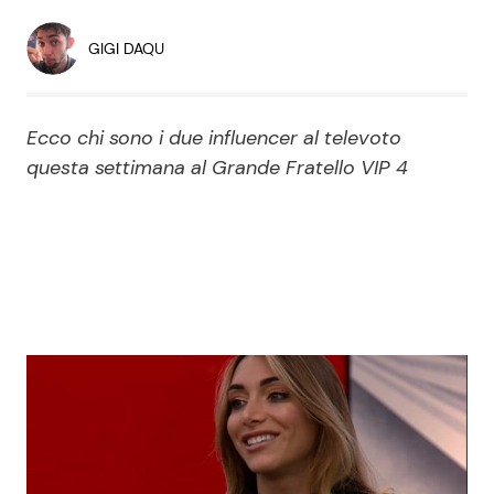
Economia
Fiction e Serie TV
GIGI DAQU
Persone Scomparse
Programmi TV
Ecco chi sono i due influencer al televoto
Politica
Reality e Talent
questa settimana al Grande Fratello VIP 4
Soap Opera
ShowBiz
Social News
News Cinema
News dal mondo
News Musica
News Spettacolo