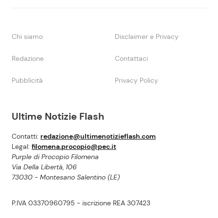
Chi siamo
Disclaimer e Privacy
Redazione
Contattaci
Pubblicità
Privacy Policy
Ultime Notizie Flash
Contatti:
redazione@ultimenotizieflash.com
Legal:
filomena.procopio@pec.it
Purple di Procopio Filomena
Via Della Libertà, 106
73030 - Montesano Salentino (LE)
P.IVA 03370960795 - iscrizione REA 307423