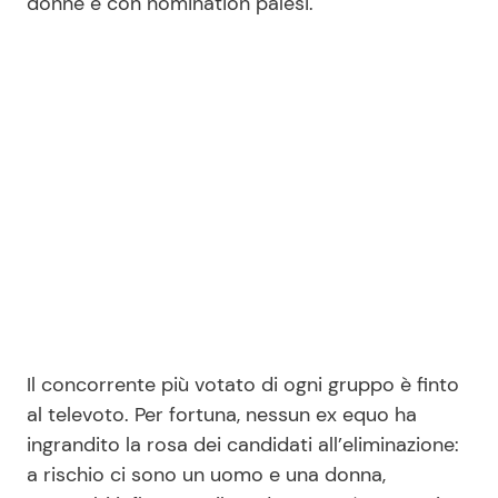
donne e con nomination palesi.
Seguici
Info
Chi siamo
Disclaimer e Privacy
Redazione
Contattaci
Il concorrente più votato di ogni gruppo è finto
Pubblicità
al televoto. Per fortuna, nessun ex equo ha
ingrandito la rosa dei candidati all’eliminazione:
Privacy Policy
a rischio ci sono un uomo e una donna,