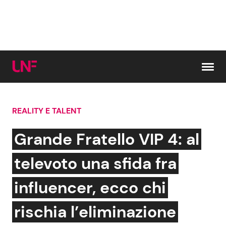
Vai al contenuto
REALITY E TALENT
Cerca:
Grande Fratello VIP 4: al
News e Cronaca
Gossip e TV
televoto una sfida fra
Attualità Italiana
Bellezze VIP
influencer, ecco chi
Dal Mondo
Coppie VIP
rischia l’eliminazione