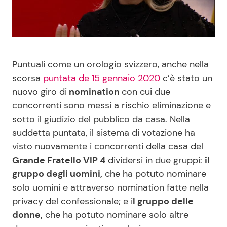
Benessere
Cucina e Ricette
Casa
Consigli di Cucina
Puntuali come un orologio svizzero, anche nella
Moda e Style
Dolci
scorsa
puntata de 15 gennaio 2020
c’è stato un
nuovo giro di
nomination
con cui due
Mondo Mamma
Le Ricette in TV
concorrenti sono messi a rischio eliminazione e
sotto il giudizio del pubblico da casa. Nella
News benessere
Primi Piatti
suddetta puntata, il sistema di votazione ha
visto nuovamente i concorrenti della casa del
Salute
Ricette Facili e Veloci
Grande Fratello VIP 4
dividersi in due gruppi:
il
gruppo degli uomini,
che ha potuto nominare
Viaggi e Turismo
Ricette Feste
solo uomini e attraverso nomination fatte nella
privacy del confessionale; e i
l gruppo delle
donne,
che ha potuto nominare solo altre
Festività
Ricette per Bambini