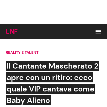
Vai al contenuto
REALITY E TALENT
Cerca:
Il Cantante Mascherato 2
News e Cronaca
Gossip e TV
apre con un ritiro: ecco
Attualità Italiana
Bellezze VIP
quale VIP cantava come
Dal Mondo
Coppie VIP
Baby Alieno