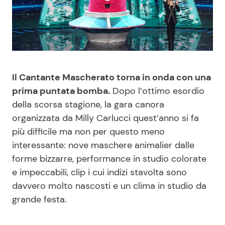
Benessere
Cucina e Ricette
Casa
Consigli di Cucina
Moda e Style
Dolci
Il Cantante Mascherato torna in onda con una
prima puntata bomba.
Dopo l’ottimo esordio
Mondo Mamma
Le Ricette in TV
della scorsa stagione, la gara canora
organizzata da Milly Carlucci quest’anno si fa
News benessere
Primi Piatti
più difficile ma non per questo meno
interessante: nove maschere animalier dalle
Salute
Ricette Facili e Veloci
forme bizzarre, performance in studio colorate
e impeccabili, clip i cui indizi stavolta sono
Viaggi e Turismo
Ricette Feste
davvero molto nascosti e un clima in studio da
grande festa.
Festività
Ricette per Bambini