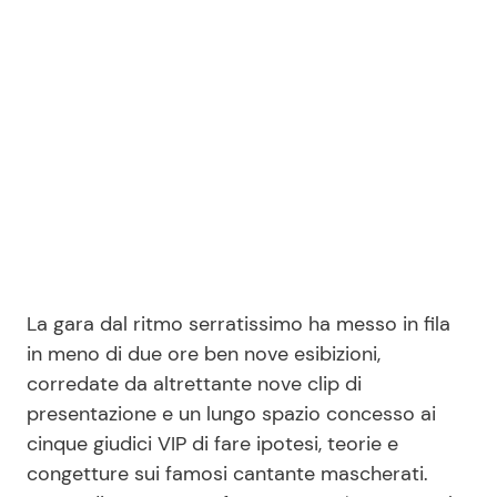
Seguici
Info
Chi siamo
Disclaimer e Privacy
La gara dal ritmo serratissimo ha messo in fila
Redazione
in meno di due ore ben nove esibizioni,
Contattaci
corredate da altrettante nove clip di
Pubblicità
presentazione e un lungo spazio concesso ai
cinque giudici VIP di fare ipotesi, teorie e
Privacy Policy
congetture sui famosi cantante mascherati.