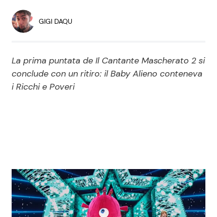
Economia
Fiction e Serie TV
GIGI DAQU
Persone Scomparse
Programmi TV
La prima puntata de Il Cantante Mascherato 2 si
Politica
Reality e Talent
conclude con un ritiro: il Baby Alieno conteneva
i Ricchi e Poveri
Soap Opera
ShowBiz
Social News
News Cinema
News dal mondo
News Musica
News Spettacolo