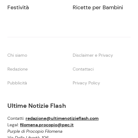
Festività
Ricette per Bambini
Chi siamo
Disclaimer e Privacy
Redazione
Contattaci
Pubblicità
Privacy Policy
Ultime Notizie Flash
Contatti:
redazione@ultimenotizieflash.com
Legal:
filomena.procopio@pec.it
Purple di Procopio Filomena
Via Della Libertà, 106