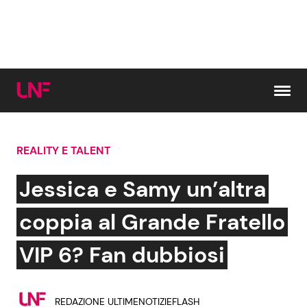
Vai al contenuto
REALITY E TALENT
Cerca:
Jessica e Samy un’altra
News e Cronaca
Gossip e TV
coppia al Grande Fratello
Attualità Italiana
Bellezze VIP
VIP 6? Fan dubbiosi
Dal Mondo
Coppie VIP
REDAZIONE ULTIMENOTIZIEFLASH