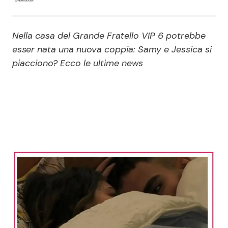
Economia
Fiction e Serie TV
Nella casa del Grande Fratello VIP 6 potrebbe
Persone Scomparse
Programmi TV
esser nata una nuova coppia: Samy e Jessica si
piacciono? Ecco le ultime news
Politica
Reality e Talent
Soap Opera
ShowBiz
Social News
News Cinema
News dal mondo
News Musica
News Spettacolo