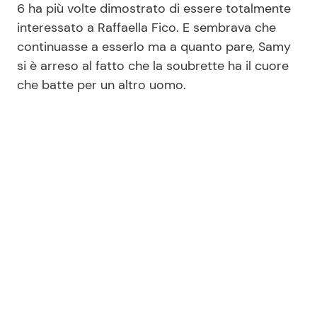
6 ha più volte dimostrato di essere totalmente
interessato a Raffaella Fico. E sembrava che
continuasse a esserlo ma a quanto pare, Samy
Seguici
si è arreso al fatto che la soubrette ha il cuore
che batte per un altro uomo.
Info
Chi siamo
Disclaimer e Privacy
Redazione
Contattaci
Pubblicità
Privacy Policy