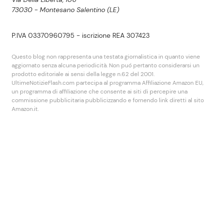
73030 - Montesano Salentino (LE)
P.IVA 03370960795 - iscrizione REA 307423
Questo blog non rappresenta una testata giornalistica in quanto viene
aggiornato senza alcuna periodicità. Non puó pertanto considerarsi un
prodotto editoriale ai sensi della legge n.62 del 2001.
UltimeNotizieFlash.com partecipa al programma Affiliazione Amazon EU,
un programma di affiliazione che consente ai siti di percepire una
commissione pubblicitaria pubblicizzando e fornendo link diretti al sito
Amazon.it.