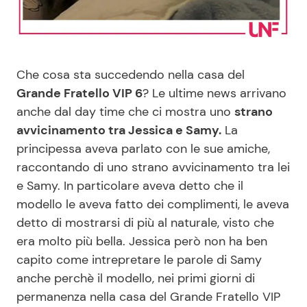
Benessere
Cucina e Ricette
Casa
Consigli di Cucina
Che cosa sta succedendo nella casa del
Grande Fratello VIP 6
? Le ultime news arrivano
Moda e Style
Dolci
anche dal day time che ci mostra uno
strano
avvicinamento tra Jessica e Samy.
La
Mondo Mamma
Le Ricette in TV
principessa aveva parlato con le sue amiche,
raccontando di uno strano avvicinamento tra lei
News benessere
Primi Piatti
e Samy. In particolare aveva detto che il
modello le aveva fatto dei complimenti, le aveva
Salute
Ricette Facili e Veloci
detto di mostrarsi di più al naturale, visto che
era molto più bella. Jessica però non ha ben
Viaggi e Turismo
Ricette Feste
capito come intrepretare le parole di Samy
anche perchè il modello, nei primi giorni di
Festività
Ricette per Bambini
permanenza nella casa del Grande Fratello VIP