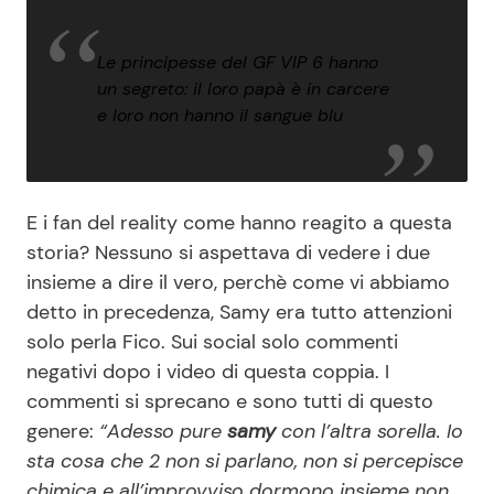
Le principesse del GF VIP 6 hanno
un segreto: il loro papà è in carcere
e loro non hanno il sangue blu
E i fan del reality come hanno reagito a questa
storia? Nessuno si aspettava di vedere i due
insieme a dire il vero, perchè come vi abbiamo
detto in precedenza, Samy era tutto attenzioni
solo perla Fico. Sui social solo commenti
negativi dopo i video di questa coppia. I
commenti si sprecano e sono tutti di questo
genere:
“Adesso pure
samy
con l’altra sorella. Io
sta cosa che 2 non si parlano, non si percepisce
chimica e all’improvviso dormono insieme non