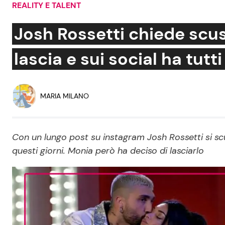
REALITY E TALENT
Soap Opera
Josh Rossetti chiede scu
lascia e sui social ha tutt
Social News
Benessere
News dal mondo
Casa
MARIA MILANO
Moda e Style
Mondo Mamma
Con un lungo post su instagram Josh Rossetti si s
questi giorni. Monia però ha deciso di lasciarlo
News benessere
Salute
Viaggi e Turismo
Festività