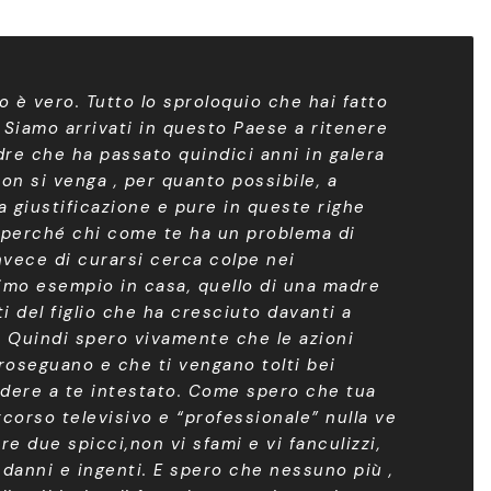
to è vero. Tutto lo sproloquio che hai fatto
 Siamo arrivati in questo Paese a ritenere
dre che ha passato quindici anni in galera
n si venga , per quanto possibile, a
 giustificazione e pure in queste righe
, perché chi come te ha un problema di
nvece di curarsi cerca colpe nei
timo esempio in casa, quello di una madre
i del figlio che ha cresciuto davanti a
a. Quindi spero vivamente che le azioni
 proseguano e che ti vengano tolti bei
rdere a te intestato. Come spero che tua
ercorso televisivo e “professionale” nulla ve
re due spicci,non vi sfami e vi fanculizzi,
 danni e ingenti. E spero che nessuno più ,