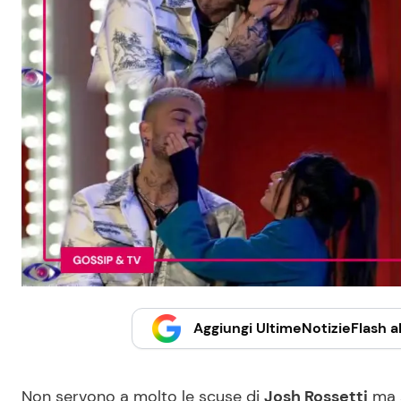
Aggiungi UltimeNotizieFlash al
Non servono a molto le scuse di
Josh Rossetti
ma s