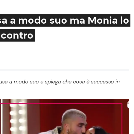
sa a modo suo ma Monia lo
i contro
Cucina e Ricette
Consigli di Cucina
Dolci
Le Ricette in TV
cusa a modo suo e spiega che cosa è successo in
Primi Piatti
Ricette Facili e Veloci
Ricette Feste
Ricette per Bambini