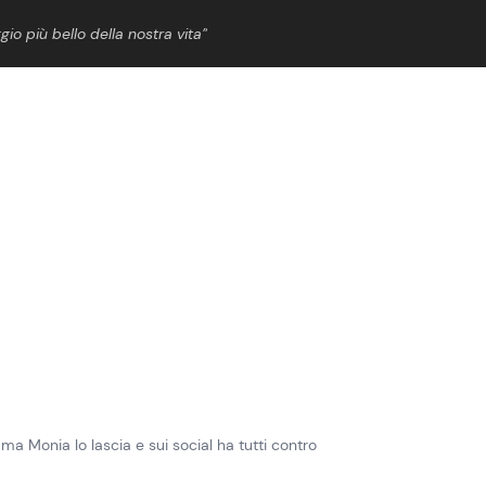
gio più bello della nostra vita”
ShowBiz
News Cinema
News Musica
News Spettacolo
a Monia lo lascia e sui social ha tutti contro