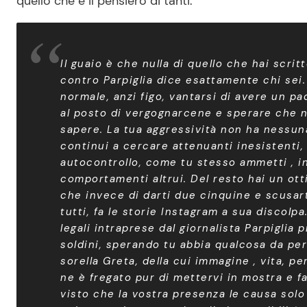
quello che è il pensiero di tanti:
Il guaio è che nulla di quello che hai scrit
contro Parpiglia dice esattamente chi sei.
normale, anzi figo, vantarsi di avere un pa
al posto di vergognarcene e sperare che no
sapere. La tua aggressività non ha nessuna
continui a cercare attenuanti inesistenti
autocontrollo, come tu stesso ammetti , i
comportamenti altrui. Del resto hai un ot
che invece di darti due cinquine e scusart
tutti, fa le storie Instagram a sua discolp
legali intraprese dal giornalista Parpiglia
soldini, sperando tu abbia qualcosa da pe
sorella Greta, della cui immagine , vita, p
ne è fregato pur di mettervi in mostra e fa
visto che la vostra presenza le causa solo