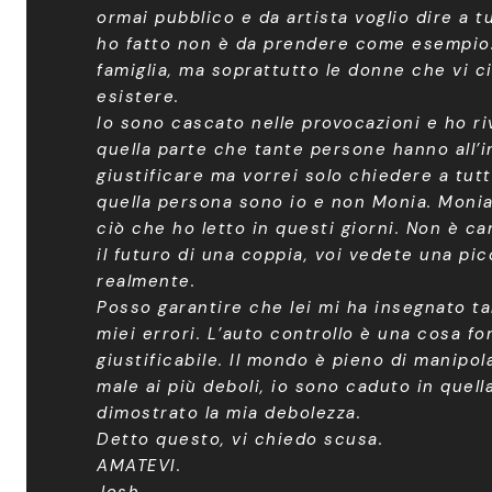
ormai pubblico e da artista voglio dire a t
ho fatto non è da prendere come esempio. 
famiglia, ma soprattutto le donne che vi
esistere.
Io sono cascato nelle provocazioni e ho riv
quella parte che tante persone hanno all’in
giustificare ma vorrei solo chiedere a tu
quella persona sono io e non Monia. Monia
ciò che ho letto in questi giorni. Non è c
il futuro di una coppia, voi vedete una pi
realmente.
Posso garantire che lei mi ha insegnato ta
miei errori. L’auto controllo è una cosa f
giustificabile. Il mondo è pieno di manipo
male ai più deboli, io sono caduto in quell
dimostrato la mia debolezza.
Detto questo, vi chiedo scusa.
AMATEVI.
Josh