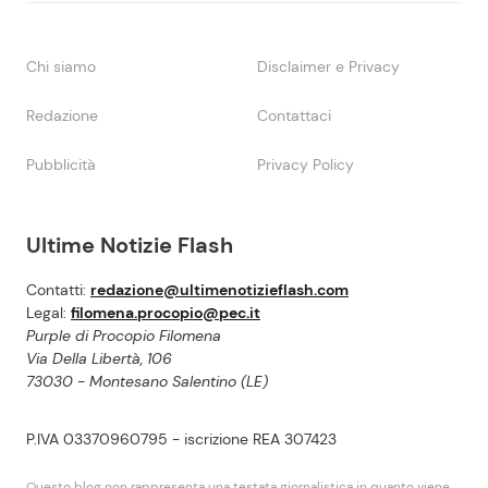
Chi siamo
Disclaimer e Privacy
Redazione
Contattaci
Pubblicità
Privacy Policy
Ultime Notizie Flash
Contatti:
redazione@ultimenotizieflash.com
Legal:
filomena.procopio@pec.it
Purple di Procopio Filomena
Via Della Libertà, 106
73030 - Montesano Salentino (LE)
P.IVA 03370960795 - iscrizione REA 307423
Questo blog non rappresenta una testata giornalistica in quanto viene