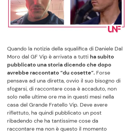
Benessere
Cucina e Ricette
Casa
Consigli di Cucina
Moda e Style
Dolci
Quando la notizia della squalifica di Daniele Dal
Moro dal GF Vip è arrivata a tutti
ha subito
Mondo Mamma
Le Ricette in TV
pubblicato una storia dicendo che dopo
avrebbe raccontato “du cosette”.
Forse
News benessere
Primi Piatti
pensava ad una diretta, ovvio il suo bisogno di
sfogarsi, di raccontare cosa è accaduto, non
Salute
Ricette Facili e Veloci
solo nelle ultime ore ma in questi mesi nella
casa del Grande Fratello Vip. Deve avere
Viaggi e Turismo
Ricette Feste
riflettuto, ha quindi pubblicato un post
ribadendo che ha tantissime cose da
Festività
Ricette per Bambini
raccontare ma non è questo il momento