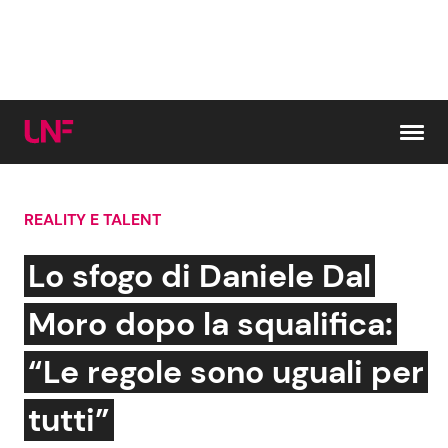
Vai al contenuto
REALITY E TALENT
Cerca:
Lo sfogo di Daniele Dal
News e Cronaca
Gossip e TV
Moro dopo la squalifica:
Attualità Italiana
Bellezze VIP
“Le regole sono uguali per
Dal Mondo
Coppie VIP
tutti”