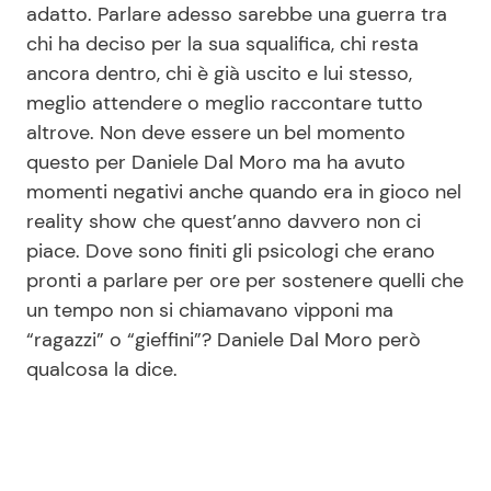
adatto. Parlare adesso sarebbe una guerra tra
chi ha deciso per la sua squalifica, chi resta
ancora dentro, chi è già uscito e lui stesso,
Seguici
meglio attendere o meglio raccontare tutto
altrove. Non deve essere un bel momento
questo per Daniele Dal Moro ma ha avuto
momenti negativi anche quando era in gioco nel
Info
reality show che quest’anno davvero non ci
Chi siamo
piace. Dove sono finiti gli psicologi che erano
pronti a parlare per ore per sostenere quelli che
Disclaimer e Privacy
un tempo non si chiamavano vipponi ma
Redazione
“ragazzi” o “gieffini”? Daniele Dal Moro però
Contattaci
qualcosa la dice.
Pubblicità
Privacy Policy