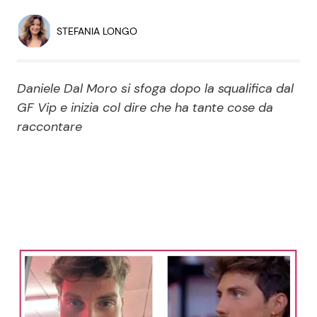
Economia
Fiction e Serie TV
STEFANIA LONGO
Persone Scomparse
Programmi TV
Daniele Dal Moro si sfoga dopo la squalifica dal
Politica
Reality e Talent
GF Vip e inizia col dire che ha tante cose da
raccontare
Soap Opera
ShowBiz
Social News
News Cinema
News dal mondo
News Musica
News Spettacolo