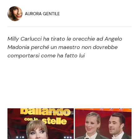
Economia
Fiction e Serie TV
AURORA GENTILE
Persone Scomparse
Programmi TV
Milly Carlucci ha tirato le orecchie ad Angelo
Politica
Reality e Talent
Madonia perché un maestro non dovrebbe
comportarsi come ha fatto lui
Soap Opera
ShowBiz
Social News
News Cinema
News dal mondo
News Musica
News Spettacolo