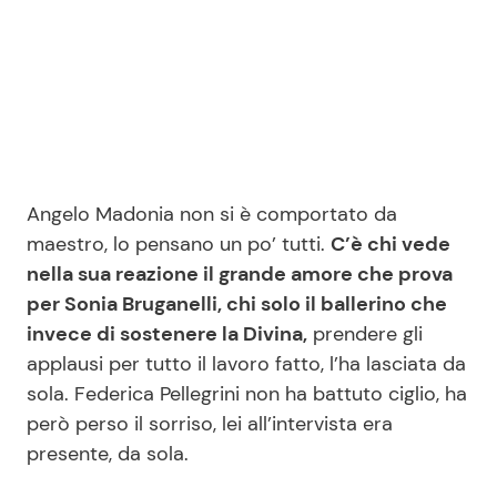
Seguici
Info
Angelo Madonia non si è comportato da
maestro, lo pensano un po’ tutti.
C’è chi vede
Chi siamo
nella sua reazione il grande amore che prova
Disclaimer e Privacy
per Sonia Bruganelli, chi solo il ballerino che
Redazione
invece di sostenere la Divina,
prendere gli
applausi per tutto il lavoro fatto, l’ha lasciata da
Contattaci
sola. Federica Pellegrini non ha battuto ciglio, ha
Pubblicità
però perso il sorriso, lei all’intervista era
Privacy Policy
presente, da sola.