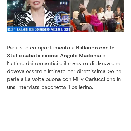
Benessere
Cucina e Ricette
Casa
Consigli di Cucina
Moda e Style
Dolci
Per il suo comportamento a
Ballando con le
Stelle sabato scorso Angelo Madonia
è
Mondo Mamma
Le Ricette in TV
l’ultimo dei romantici o il maestro di danza che
doveva essere eliminato per direttissima. Se ne
News benessere
Primi Piatti
parla a La volta buona con Milly Carlucci che in
una intervista bacchetta il ballerino.
Salute
Ricette Facili e Veloci
Viaggi e Turismo
Ricette Feste
Festività
Ricette per Bambini