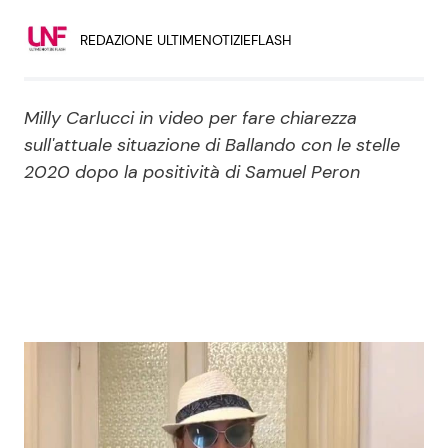
Economia
Fiction e Serie TV
REDAZIONE ULTIMENOTIZIEFLASH
Persone Scomparse
Programmi TV
Milly Carlucci in video per fare chiarezza
Politica
Reality e Talent
sull'attuale situazione di Ballando con le stelle
2020 dopo la positività di Samuel Peron
Soap Opera
ShowBiz
Social News
News Cinema
News dal mondo
News Musica
News Spettacolo