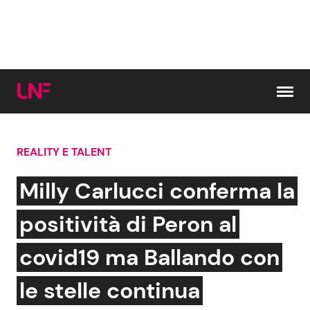
Vai al contenuto
REALITY E TALENT
Cerca:
Milly Carlucci conferma la
News e Cronaca
Gossip e TV
positività di Peron al
Attualità Italiana
Bellezze VIP
covid19 ma Ballando con
Dal Mondo
Coppie VIP
le stelle continua