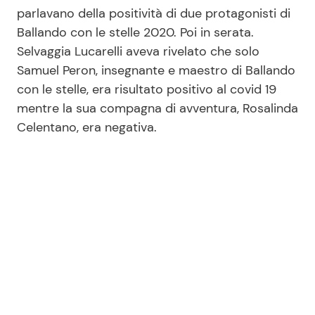
parlavano della positività di due protagonisti di
Ballando con le stelle 2020. Poi in serata.
Seguici
Selvaggia Lucarelli aveva rivelato che solo
Samuel Peron, insegnante e maestro di Ballando
con le stelle, era risultato positivo al covid 19
mentre la sua compagna di avventura, Rosalinda
Celentano, era negativa.
Info
Chi siamo
Disclaimer e Privacy
Redazione
Contattaci
Pubblicità
Privacy Policy