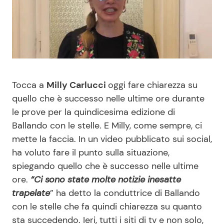
Benessere
Cucina e Ricette
Casa
Consigli di Cucina
Moda e Style
Dolci
Tocca a
Milly Carlucci
oggi fare chiarezza su
quello che è successo nelle ultime ore durante
Mondo Mamma
Le Ricette in TV
le prove per la quindicesima edizione di
Ballando con le stelle. E Milly, come sempre, ci
News benessere
Primi Piatti
mette la faccia. In un video pubblicato sui social,
ha voluto fare il punto sulla situazione,
Salute
Ricette Facili e Veloci
spiegando quello che è successo nelle ultime
ore.
“Ci sono state molte notizie inesatte
Viaggi e Turismo
Ricette Feste
trapelate
” ha detto la conduttrice di Ballando
con le stelle che fa quindi chiarezza su quanto
Festività
Ricette per Bambini
sta succedendo. Ieri, tutti i siti di tv e non solo,