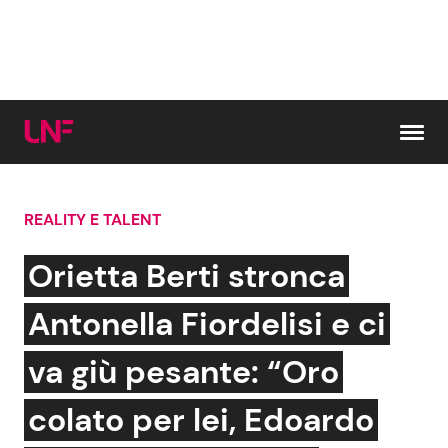
Vai al contenuto
REALITY E TALENT
Cerca:
Orietta Berti stronca
News e Cronaca
Gossip e TV
Antonella Fiordelisi e ci
Attualità Italiana
Bellezze VIP
va giù pesante: “Oro
Dal Mondo
Coppie VIP
colato per lei, Edoardo