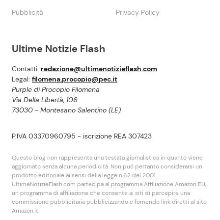
Pubblicità
Privacy Policy
Ultime Notizie Flash
Contatti:
redazione@ultimenotizieflash.com
Legal:
filomena.procopio@pec.it
Purple di Procopio Filomena
Via Della Libertà, 106
73030 - Montesano Salentino (LE)
P.IVA 03370960795 - iscrizione REA 307423
Questo blog non rappresenta una testata giornalistica in quanto viene
aggiornato senza alcuna periodicità. Non puó pertanto considerarsi un
prodotto editoriale ai sensi della legge n.62 del 2001.
UltimeNotizieFlash.com partecipa al programma Affiliazione Amazon EU,
un programma di affiliazione che consente ai siti di percepire una
commissione pubblicitaria pubblicizzando e fornendo link diretti al sito
Amazon.it.