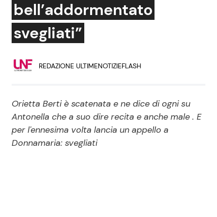
bell’addormentato
Economia
Fiction e Serie TV
svegliati”
Persone Scomparse
Programmi TV
Politica
Reality e Talent
REDAZIONE ULTIMENOTIZIEFLASH
Soap Opera
Orietta Berti è scatenata e ne dice di ogni su
Antonella che a suo dire recita e anche male . E
ShowBiz
Social News
per l'ennesima volta lancia un appello a
Donnamaria: svegliati
News Cinema
News dal mondo
News Musica
News Spettacolo