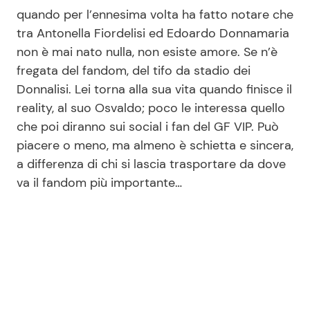
quando per l’ennesima volta ha fatto notare che
tra Antonella Fiordelisi ed Edoardo Donnamaria
Seguici
non è mai nato nulla, non esiste amore. Se n’è
fregata del fandom, del tifo da stadio dei
Donnalisi. Lei torna alla sua vita quando finisce il
reality, al suo Osvaldo; poco le interessa quello
Info
che poi diranno sui social i fan del GF VIP. Può
piacere o meno, ma almeno è schietta e sincera,
Chi siamo
a differenza di chi si lascia trasportare da dove
Disclaimer e Privacy
va il fandom più importante…
Redazione
Contattaci
Pubblicità
Privacy Policy