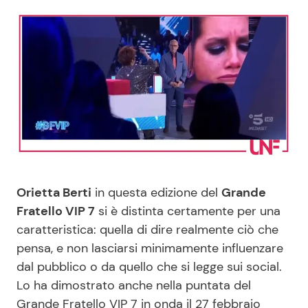
Benessere
Cucina e Ricette
Casa
Consigli di Cucina
Moda e Style
Dolci
Mondo Mamma
Le Ricette in TV
News benessere
Primi Piatti
Orietta Berti
in questa edizione del
Grande
Fratello VIP 7
si è distinta certamente per una
Salute
Ricette Facili e Veloci
caratteristica: quella di dire realmente ciò che
pensa, e non lasciarsi minimamente influenzare
Viaggi e Turismo
Ricette Feste
dal pubblico o da quello che si legge sui social.
Lo ha dimostrato anche nella puntata del
Festività
Ricette per Bambini
Grande Fratello VIP 7 in onda il 27 febbraio