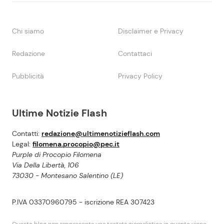
Chi siamo
Disclaimer e Privacy
Redazione
Contattaci
Pubblicità
Privacy Policy
Ultime Notizie Flash
Contatti:
redazione@ultimenotizieflash.com
Legal:
filomena.procopio@pec.it
Purple di Procopio Filomena
Via Della Libertà, 106
73030 - Montesano Salentino (LE)
P.IVA 03370960795 - iscrizione REA 307423
Questo blog non rappresenta una testata giornalistica in quanto viene