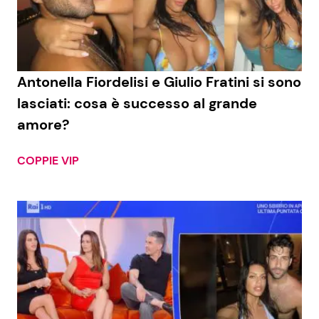
Economia
Fiction e Serie TV
Persone Scomparse
Programmi TV
Antonella Fiordelisi e Giulio Fratini si sono
Politica
Reality e Talent
lasciati: cosa è successo al grande
amore?
Soap Opera
COPPIE VIP
ShowBiz
Social News
News Cinema
News dal mondo
News Musica
News Spettacolo