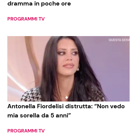
dramma in poche ore
PROGRAMMI TV
Seguici
Info
Chi siamo
Disclaimer e Privacy
Redazione
Contattaci
Antonella Fiordelisi distrutta: “Non vedo
Pubblicità
mia sorella da 5 anni”
Privacy Policy
PROGRAMMI TV