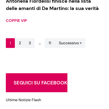
Antonella Fiordelisi finisce nella lista
delle amanti di De Martino: la sua verità
COPPIE VIP
1
2
3
…
11
Successivo »
SEGUICI SU FACEBOOK
Ultime Notizie Flash