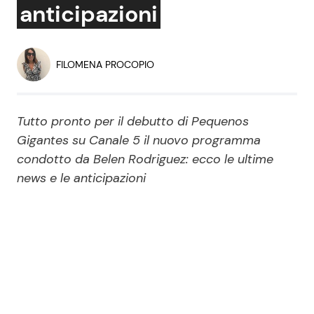
anticipazioni
Economia
Fiction e Serie TV
Persone Scomparse
Programmi TV
FILOMENA PROCOPIO
Politica
Reality e Talent
Tutto pronto per il debutto di Pequenos
Soap Opera
Gigantes su Canale 5 il nuovo programma
condotto da Belen Rodriguez: ecco le ultime
news e le anticipazioni
ShowBiz
Social News
News Cinema
News dal mondo
News Musica
News Spettacolo