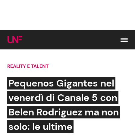
Vai al contenuto
REALITY E TALENT
Cerca:
Pequenos Gigantes nel
News e Cronaca
Gossip e TV
venerdì di Canale 5 con
Attualità Italiana
Bellezze VIP
Belen Rodriguez ma non
Dal Mondo
Coppie VIP
solo: le ultime