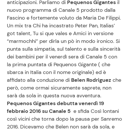
anticipazioni. Parliamo di
Pequenos Gigantes
il
nuovo programma di Canale 5 prodotto dalla
Fascino e fortemente voluto da Maria De Filippi.
Seguici
Un mix tra Chi ha incastrato Peter Pan, Italias’
got talent, Tu si que vales e Amici in versione
“marmochhi” per dirla un pò in modo ironico. Si
punta sulla simpatia, sul talento e sulla sincerità
Info
dei bambini per il venerdì sera di Canale 5 con
la prima puntata di Pequenos Gigante ( che
Chi siamo
sbarca in Italia con il nome originale) ed è
Disclaimer e Privacy
affidato alla conduzione di
Belen Rodriguez
che
Redazione
però, come ormai sicuramente saprete, non
sarà da sola in questa nuova avventura.
Contattaci
Pequenos Gigantes debutta venerdì 19
Pubblicità
febbraio 2016 su Canale 5
e sfida Così lontani
Privacy Policy
così vicini che torna dopo la pausa per Sanremo
2016. Dicevamo che Belen non sarà da sola, e