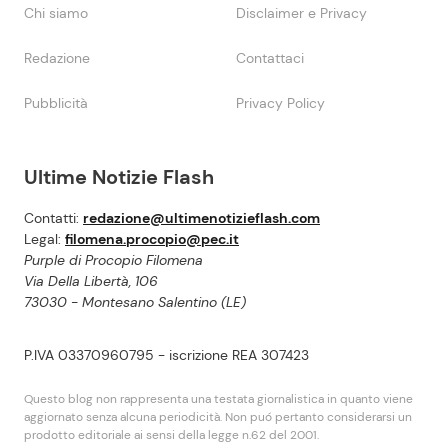
Chi siamo
Disclaimer e Privacy
Redazione
Contattaci
Pubblicità
Privacy Policy
Ultime Notizie Flash
Contatti:
redazione@ultimenotizieflash.com
Legal:
filomena.procopio@pec.it
Purple di Procopio Filomena
Via Della Libertà, 106
73030 - Montesano Salentino (LE)
P.IVA 03370960795 - iscrizione REA 307423
Questo blog non rappresenta una testata giornalistica in quanto viene
aggiornato senza alcuna periodicità. Non puó pertanto considerarsi un
prodotto editoriale ai sensi della legge n.62 del 2001.