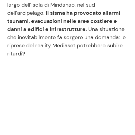
largo dell’isola di Mindanao, nel sud
dell’arcipelago.
Il sisma ha provocato allarmi
tsunami, evacuazioni nelle aree costiere e
Seguici
danni a edifici e infrastrutture.
Una situazione
che inevitabilmente fa sorgere una domanda: le
riprese del reality Mediaset potrebbero subire
ritardi?
Info
Chi siamo
Disclaimer e Privacy
Redazione
Contattaci
Pubblicità
Privacy Policy