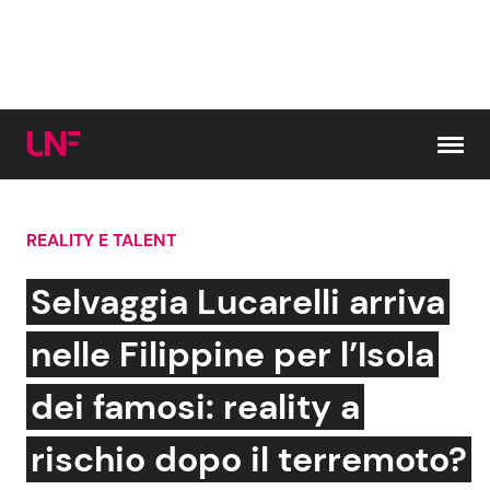
Vai al contenuto
REALITY E TALENT
Cerca:
Selvaggia Lucarelli arriva
News e Cronaca
Gossip e TV
nelle Filippine per l’Isola
Attualità Italiana
Bellezze VIP
dei famosi: reality a
Dal Mondo
Coppie VIP
rischio dopo il terremoto?