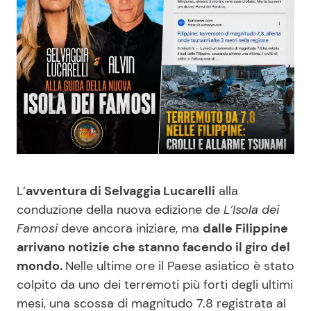
Benessere
Cucina e Ricette
Casa
Consigli di Cucina
Moda e Style
Dolci
Mondo Mamma
Le Ricette in TV
News benessere
Primi Piatti
L’
avventura di Selvaggia Lucarelli
alla
conduzione della nuova edizione de
L’Isola dei
Salute
Ricette Facili e Veloci
Famosi
deve ancora iniziare, ma
dalle Filippine
arrivano notizie che stanno facendo il giro del
Viaggi e Turismo
Ricette Feste
mondo.
Nelle ultime ore il Paese asiatico è stato
colpito da uno dei terremoti più forti degli ultimi
Festività
Ricette per Bambini
mesi, una scossa di magnitudo 7.8 registrata al