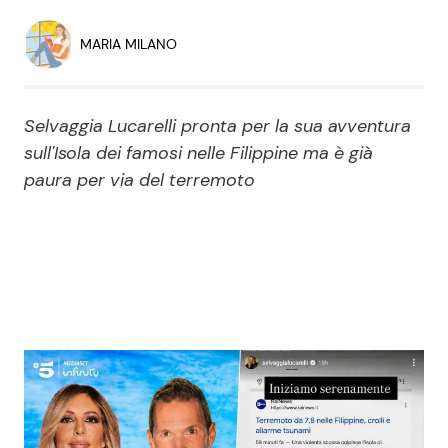
Economia
Fiction e Serie TV
MARIA MILANO
Persone Scomparse
Programmi TV
Selvaggia Lucarelli pronta per la sua avventura
Politica
Reality e Talent
sull'Isola dei famosi nelle Filippine ma è già
paura per via del terremoto
Soap Opera
ShowBiz
Social News
News Cinema
News dal mondo
News Musica
News Spettacolo