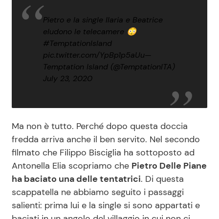
Pietro e la single Ilaria e Beatrice
eludono le telecamere 😳
#TemptationIsland
pic.twitter.com/YpBp1p5aUu
—
Temptation Island (@TemptationITA)
July 23, 2020
Ma non è tutto. Perché dopo questa doccia
fredda arriva anche il ben servito. Nel secondo
filmato che Filippo Bisciglia ha sottoposto ad
Antonella Elia scopriamo che
Pietro Delle Piane
ha baciato una delle tentatrici
. Di questa
scappatella ne abbiamo seguito i passaggi
salienti: prima lui e la single si sono appartati e
baciati in un angolo del villaggio in cui non ci