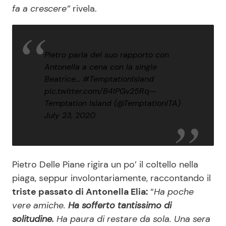
fa a crescere”
rivela.
Pietro parla del suo rapporto con
Antonella a cena con la single
Beatrice…
#TemptationIsland
pic.twitter.com/B4lPGv25Rq
—
Temptation Island (@TemptationITA)
July 23, 2020
Pietro Delle Piane rigira un po’ il coltello nella
piaga, seppur involontariamente, raccontando il
triste passato di Antonella Elia:
“
Ha poche
vere amiche.
Ha sofferto tantissimo di
solitudine.
Ha paura di restare da sola. Una sera