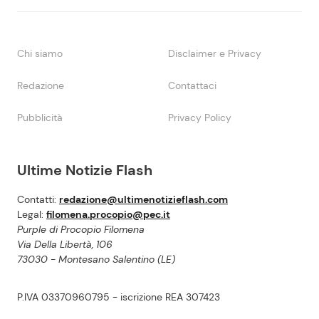
Chi siamo
Disclaimer e Privacy
Redazione
Contattaci
Pubblicità
Privacy Policy
Ultime Notizie Flash
Contatti:
redazione@ultimenotizieflash.com
Legal:
filomena.procopio@pec.it
Purple di Procopio Filomena
Via Della Libertà, 106
73030 - Montesano Salentino (LE)
P.IVA 03370960795 - iscrizione REA 307423