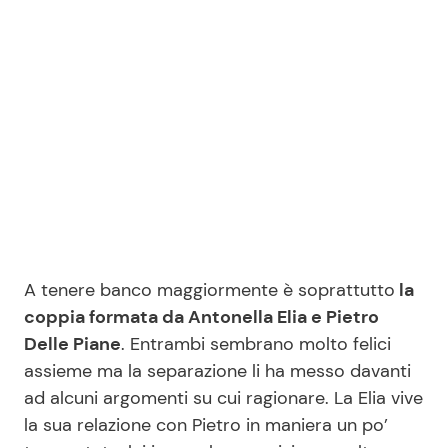
Seguici
Info
Chi siamo
Disclaimer e Privacy
A tenere banco maggiormente è soprattutto
la
Redazione
coppia formata da Antonella Elia e Pietro
Contattaci
Delle Piane
. Entrambi sembrano molto felici
assieme ma la separazione li ha messo davanti
Pubblicità
ad alcuni argomenti su cui ragionare. La Elia vive
Privacy Policy
la sua relazione con Pietro in maniera un po’