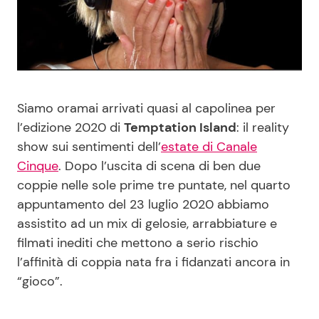
Benessere
Cucina e Ricette
Casa
Consigli di Cucina
Moda e Style
Dolci
Siamo oramai arrivati quasi al capolinea per
l’edizione 2020 di
Temptation Island
: il reality
Mondo Mamma
Le Ricette in TV
show sui sentimenti dell’
estate di Canale
Cinque
. Dopo l’uscita di scena di ben due
News benessere
Primi Piatti
coppie nelle sole prime tre puntate, nel quarto
appuntamento del 23 luglio 2020 abbiamo
Salute
Ricette Facili e Veloci
assistito ad un mix di gelosie, arrabbiature e
filmati inediti che mettono a serio rischio
l’affinità di coppia nata fra i fidanzati ancora in
Viaggi e Turismo
Ricette Feste
“gioco”.
Festività
Ricette per Bambini