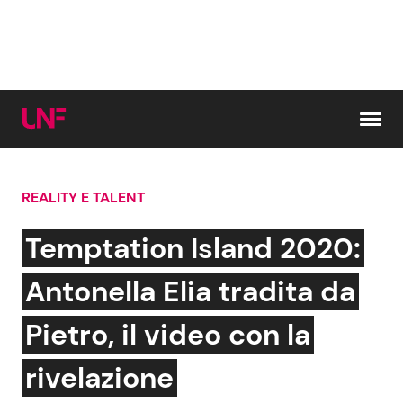
Vai al contenuto
REALITY E TALENT
Cerca:
Temptation Island 2020:
News e Cronaca
Gossip e TV
Antonella Elia tradita da
Attualità Italiana
Bellezze VIP
Pietro, il video con la
Dal Mondo
Coppie VIP
rivelazione