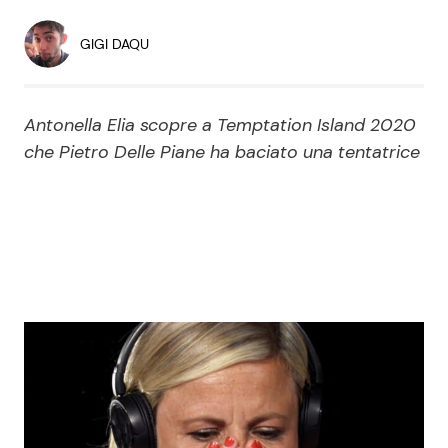
Economia
Fiction e Serie TV
GIGI DAQU
Persone Scomparse
Programmi TV
Antonella Elia scopre a Temptation Island 2020
Politica
Reality e Talent
che Pietro Delle Piane ha baciato una tentatrice
Soap Opera
ShowBiz
Social News
News Cinema
News dal mondo
News Musica
News Spettacolo