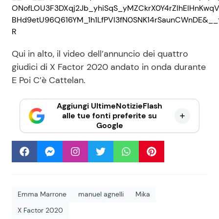
ONofLOU3F3DXqj2Jb_yhiSqS_yMZCkrX0Y4rZIhEIHnKwq
BHd9etU96Q616YM_1h1LfPVl3fN0SNK14rSaunCWnDE&__
R
Qui in alto, il video dell’annuncio dei quattro
giudici di X Factor 2020 andato in onda durante
E Poi C’è Cattelan.
Aggiungi UltimeNotizieFlash
alle tue fonti preferite su
Google
Emma Marrone
manuel agnelli
Mika
X Factor 2020