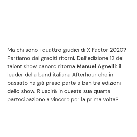
Seguici
Ma chi sono i quattro giudici di X Factor 2020?
Info
Partiamo dai graditi ritorni. Dall’edizione 12 del
talent show canoro ritorna
Manuel Agnelli
: il
Chi siamo
leader della band italiana Afterhour che in
Disclaimer e Privacy
passato ha già preso parte a ben tre edizioni
dello show. Riuscirà in questa sua quarta
Redazione
partecipazione a vincere per la prima volta?
Contattaci
Pubblicità
Privacy Policy