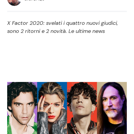
Economia
Fiction e Serie TV
Persone Scomparse
Programmi TV
X Factor 2020: svelati i quattro nuovi giudici,
sono 2 ritorni e 2 novità. Le ultime news
Politica
Reality e Talent
Soap Opera
ShowBiz
Social News
News Cinema
News dal mondo
News Musica
News Spettacolo