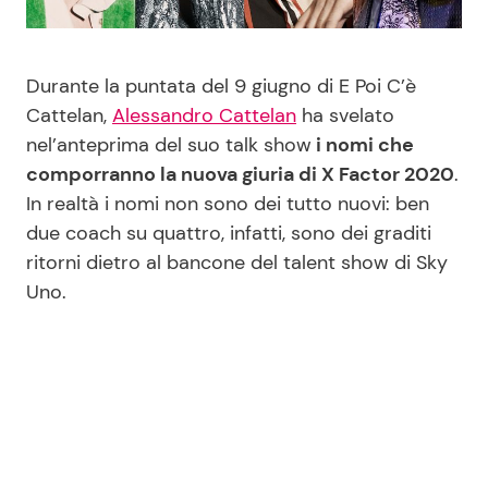
Benessere
Cucina e Ricette
Durante la puntata del 9 giugno di E Poi C’è
Casa
Consigli di Cucina
Cattelan,
Alessandro Cattelan
ha svelato
nel’anteprima del suo talk show
i nomi che
Moda e Style
Dolci
comporranno la nuova giuria di X Factor 2020
.
In realtà i nomi non sono dei tutto nuovi: ben
Mondo Mamma
Le Ricette in TV
due coach su quattro, infatti, sono dei graditi
ritorni dietro al bancone del talent show di Sky
News benessere
Primi Piatti
Uno.
Salute
Ricette Facili e Veloci
Viaggi e Turismo
Ricette Feste
Festività
Ricette per Bambini