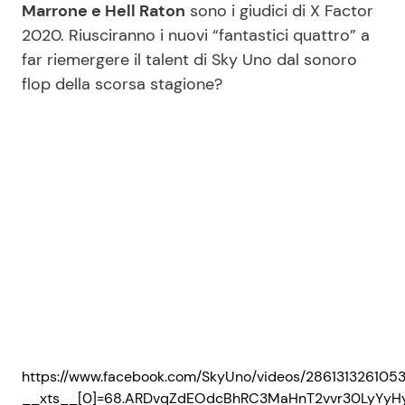
Marrone e Hell Raton
sono i giudici di X Factor
2020. Riusciranno i nuovi “fantastici quattro” a
far riemergere il talent di Sky Uno dal sonoro
flop della scorsa stagione?
https://www.facebook.com/SkyUno/videos/2861313261053
__xts__[0]=68.ARDvqZdEOdcBhRC3MaHnT2vvr30LyYyHy