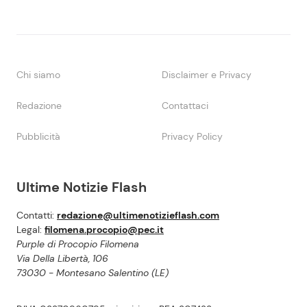
Chi siamo
Disclaimer e Privacy
Redazione
Contattaci
Pubblicità
Privacy Policy
Ultime Notizie Flash
Contatti:
redazione@ultimenotizieflash.com
Legal:
filomena.procopio@pec.it
Purple di Procopio Filomena
Via Della Libertà, 106
73030 - Montesano Salentino (LE)