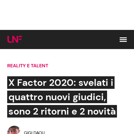
Vai al contenuto
REALITY E TALENT
Cerca:
X Factor 2020: svelati i
News e Cronaca
Gossip e TV
quattro nuovi giudici,
Attualità Italiana
Bellezze VIP
sono 2 ritorni e 2 novità
Dal Mondo
Coppie VIP
GIGI DAQU