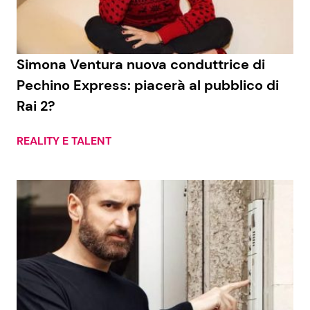
Benessere
Cucina e Ricette
Casa
Consigli di Cucina
Simona Ventura nuova conduttrice di
Pechino Express: piacerà al pubblico di
Moda e Style
Dolci
Rai 2?
Mondo Mamma
Le Ricette in TV
REALITY E TALENT
News benessere
Primi Piatti
Salute
Ricette Facili e Veloci
Viaggi e Turismo
Ricette Feste
Festività
Ricette per Bambini