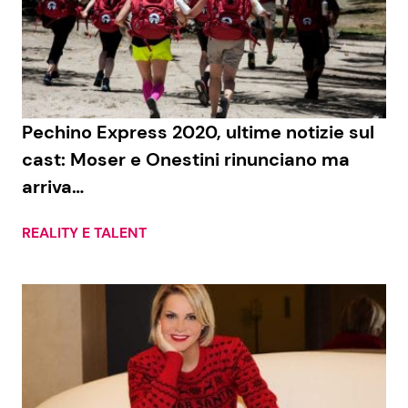
Economia
Fiction e Serie TV
Persone Scomparse
Programmi TV
Politica
Reality e Talent
Pechino Express 2020, ultime notizie sul
cast: Moser e Onestini rinunciano ma
Soap Opera
arriva…
REALITY E TALENT
ShowBiz
Social News
News Cinema
News dal mondo
News Musica
News Spettacolo