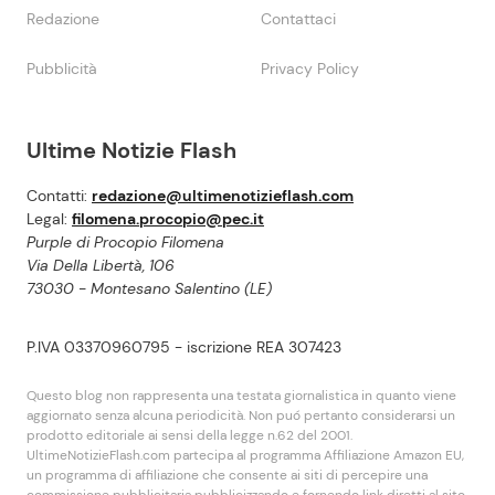
Redazione
Contattaci
Pubblicità
Privacy Policy
Ultime Notizie Flash
Contatti:
redazione@ultimenotizieflash.com
Legal:
filomena.procopio@pec.it
Purple di Procopio Filomena
Via Della Libertà, 106
73030 - Montesano Salentino (LE)
P.IVA 03370960795 - iscrizione REA 307423
Questo blog non rappresenta una testata giornalistica in quanto viene
aggiornato senza alcuna periodicità. Non puó pertanto considerarsi un
prodotto editoriale ai sensi della legge n.62 del 2001.
UltimeNotizieFlash.com partecipa al programma Affiliazione Amazon EU,
un programma di affiliazione che consente ai siti di percepire una
commissione pubblicitaria pubblicizzando e fornendo link diretti al sito