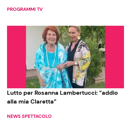
PROGRAMMI TV
Seguici
Info
Chi siamo
Disclaimer e Privacy
Redazione
Lutto per Rosanna Lambertucci: “addio
Contattaci
alla mia Claretta”
Pubblicità
NEWS SPETTACOLO
Privacy Policy