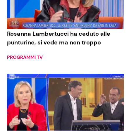
Economia
Fiction e Serie TV
Persone Scomparse
Programmi TV
Rosanna Lambertucci ha ceduto alle
Politica
Reality e Talent
punturine, si vede ma non troppo
Soap Opera
PROGRAMMI TV
ShowBiz
Social News
News Cinema
News dal mondo
News Musica
News Spettacolo