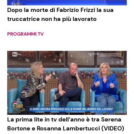
Dopo la morte di Fabrizio Frizzi la sua
Benessere
Cucina e Ricette
truccatrice non ha più lavorato
Casa
Consigli di Cucina
PROGRAMMI TV
Moda e Style
Dolci
Mondo Mamma
Le Ricette in TV
News benessere
Primi Piatti
Salute
Ricette Facili e Veloci
Viaggi e Turismo
Ricette Feste
La prima lite in tv dell’anno è tra Serena
Festività
Ricette per Bambini
Bortone e Rosanna Lambertucci (VIDEO)