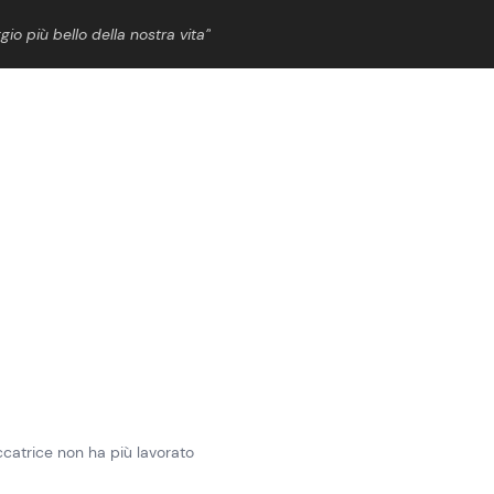
gio più bello della nostra vita”
ShowBiz
News Cinema
News Musica
News Spettacolo
uccatrice non ha più lavorato