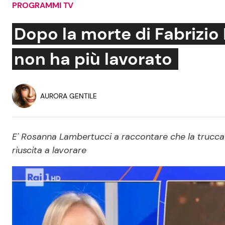
PROGRAMMI TV
Soap Opera
Dopo la morte di Fabrizio 
non ha più lavorato
Social News
Benessere
News dal mondo
Casa
AURORA GENTILE
Moda e Style
Mondo Mamma
E' Rosanna Lambertucci a raccontare che la truccatr
riuscita a lavorare
News benessere
Salute
Viaggi e Turismo
Festività