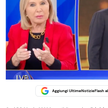
Aggiungi UltimeNotizieFlash al