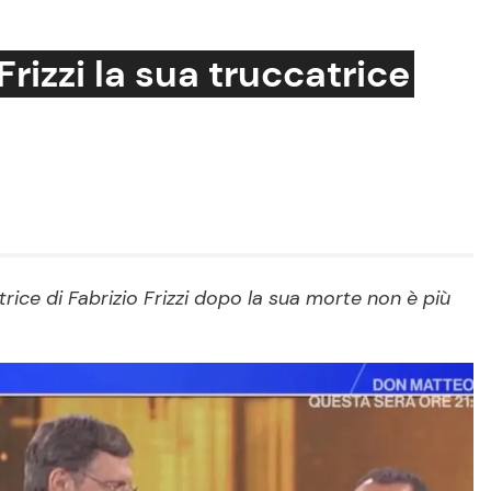
Frizzi la sua truccatrice
Cucina e Ricette
Consigli di Cucina
Dolci
Le Ricette in TV
ice di Fabrizio Frizzi dopo la sua morte non è più
Primi Piatti
Ricette Facili e Veloci
Ricette Feste
Ricette per Bambini