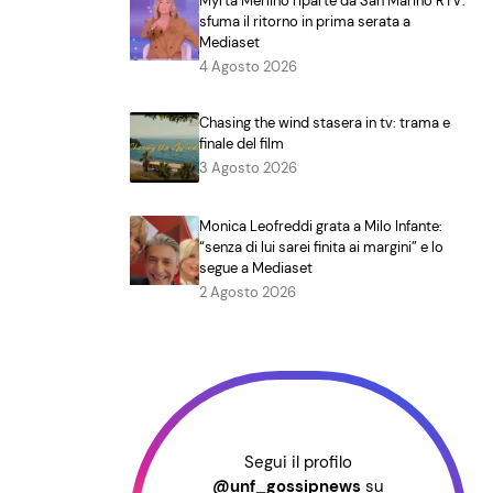
Myrta Merlino riparte da San Marino RTV:
sfuma il ritorno in prima serata a
Mediaset
4 Agosto 2026
Chasing the wind stasera in tv: trama e
finale del film
3 Agosto 2026
Monica Leofreddi grata a Milo Infante:
“senza di lui sarei finita ai margini” e lo
segue a Mediaset
2 Agosto 2026
Segui il profilo
@unf_gossipnews
su