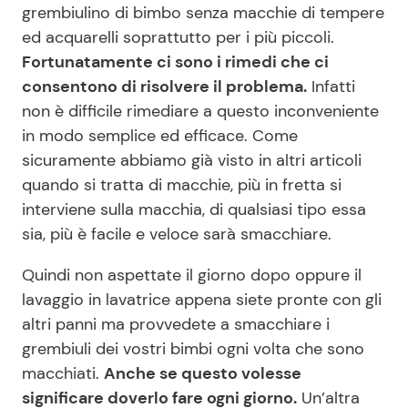
grembiulino di bimbo senza macchie di tempere
ed acquarelli soprattutto per i più piccoli.
Fortunatamente ci sono i rimedi che ci
Seguici
consentono di risolvere il problema.
Infatti
non è difficile rimediare a questo inconveniente
in modo semplice ed efficace. Come
sicuramente abbiamo già visto in altri articoli
Info
quando si tratta di macchie, più in fretta si
Chi siamo
interviene sulla macchia, di qualsiasi tipo essa
sia, più è facile e veloce sarà smacchiare.
Disclaimer e Privacy
Redazione
Quindi non aspettate il giorno dopo oppure il
lavaggio in lavatrice appena siete pronte con gli
Contattaci
altri panni ma provvedete a smacchiare i
Pubblicità
grembiuli dei vostri bimbi ogni volta che sono
Privacy Policy
macchiati.
Anche se questo volesse
significare doverlo fare ogni giorno.
Un’altra