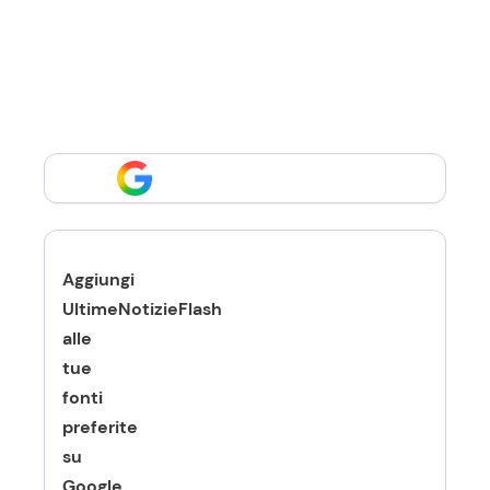
Aggiungi
UltimeNotizieFlash
alle
tue
fonti
preferite
su
Google