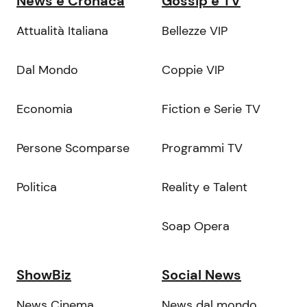
News e Cronaca
Gossip e TV
Attualità Italiana
Bellezze VIP
Dal Mondo
Coppie VIP
Economia
Fiction e Serie TV
Persone Scomparse
Programmi TV
Politica
Reality e Talent
Soap Opera
ShowBiz
Social News
News Cinema
News dal mondo