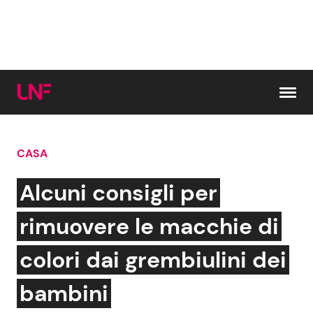
Vai al contenuto
CASA
Cerca:
Alcuni consigli per
News e Cronaca
Gossip e TV
rimuovere le macchie di
Attualità Italiana
Bellezze VIP
colori dai grembiulini dei
Dal Mondo
Coppie VIP
bambini