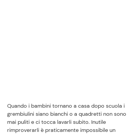
Benessere
Cucina e Ricette
Casa
Consigli di Cucina
Moda e Style
Dolci
Mondo Mamma
Le Ricette in TV
News benessere
Primi Piatti
Salute
Ricette Facili e Veloci
Quando i bambini tornano a casa dopo scuola i
Viaggi e Turismo
Ricette Feste
grembiulini siano bianchi o a quadretti non sono
mai puliti e ci tocca lavarli subito. Inutile
Festività
Ricette per Bambini
rimproverarli è praticamente impossibile un