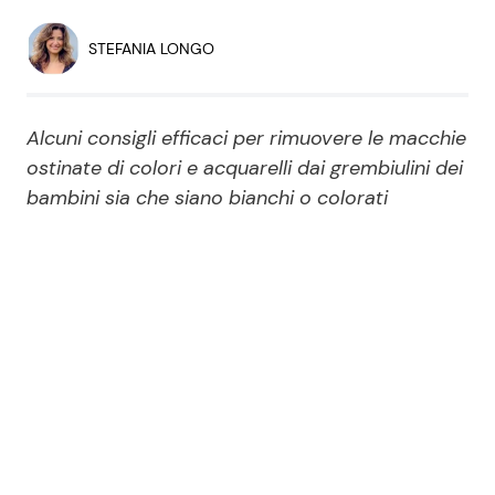
Economia
Fiction e Serie TV
STEFANIA LONGO
Persone Scomparse
Programmi TV
Alcuni consigli efficaci per rimuovere le macchie
Politica
Reality e Talent
ostinate di colori e acquarelli dai grembiulini dei
bambini sia che siano bianchi o colorati
Soap Opera
ShowBiz
Social News
News Cinema
News dal mondo
News Musica
News Spettacolo