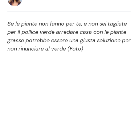
Economia
Fiction e Serie TV
Persone Scomparse
Programmi TV
Se le piante non fanno per te, e non sei tagliate
per il pollice verde arredare casa con le piante
Politica
grasse potrebbe essere una giusta soluzione per
Reality e Talent
non rinunciare al verde (Foto)
Soap Opera
ShowBiz
Social News
News Cinema
News dal mondo
News Musica
News Spettacolo