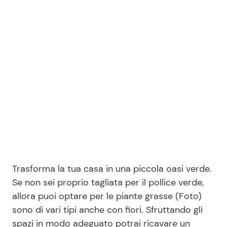
Benessere
Cucina e Ricette
Casa
Consigli di Cucina
Moda e Style
Dolci
Mondo Mamma
Le Ricette in TV
News benessere
Primi Piatti
Salute
Ricette Facili e Veloci
Trasforma la tua casa in una piccola oasi verde.
Se non sei proprio tagliata per il pollice verde,
Viaggi e Turismo
Ricette Feste
allora puoi optare per le piante grasse (Foto)
sono di vari tipi anche con fiori. Sfruttando gli
Festività
Ricette per Bambini
spazi in modo adeguato potrai ricavare un