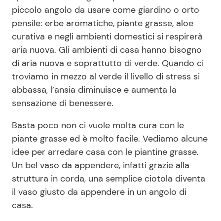
piccolo angolo da usare come giardino o orto
pensile: erbe aromatiche, piante grasse, aloe
Seguici
curativa e negli ambienti domestici si respirerà
aria nuova. Gli ambienti di casa hanno bisogno
di aria nuova e soprattutto di verde. Quando ci
troviamo in mezzo al verde il livello di stress si
Info
abbassa, l’ansia diminuisce e aumenta la
sensazione di benessere.
Chi siamo
Basta poco non ci vuole molta cura con le
Disclaimer e Privacy
piante grasse ed è molto facile. Vediamo alcune
Redazione
idee per arredare casa con le piantine grasse.
Contattaci
Un bel vaso da appendere, infatti grazie alla
struttura in corda, una semplice ciotola diventa
Pubblicità
il vaso giusto da appendere in un angolo di
Privacy Policy
casa.