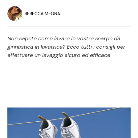
Economia
Fiction e Serie TV
REBECCA MEGNA
Persone Scomparse
Programmi TV
Non sapete come lavare le vostre scarpe da
Politica
Reality e Talent
ginnastica in lavatrice? Ecco tutti i consigli per
effettuare un lavaggio sicuro ed efficace
Soap Opera
ShowBiz
Social News
News Cinema
News dal mondo
News Musica
News Spettacolo