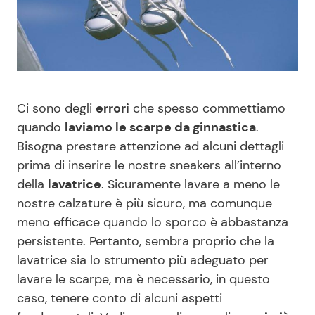
Benessere
Cucina e Ricette
Casa
Consigli di Cucina
Moda e Style
Dolci
Ci sono degli
errori
che spesso commettiamo
quando
laviamo le scarpe da ginnastica
.
Mondo Mamma
Le Ricette in TV
Bisogna prestare attenzione ad alcuni dettagli
prima di inserire le nostre sneakers all’interno
News benessere
Primi Piatti
della
lavatrice
. Sicuramente lavare a meno le
nostre calzature è più sicuro, ma comunque
Salute
Ricette Facili e Veloci
meno efficace quando lo sporco è abbastanza
persistente. Pertanto, sembra proprio che la
Viaggi e Turismo
Ricette Feste
lavatrice sia lo strumento più adeguato per
lavare le scarpe, ma è necessario, in questo
caso, tenere conto di alcuni aspetti
Festività
Ricette per Bambini