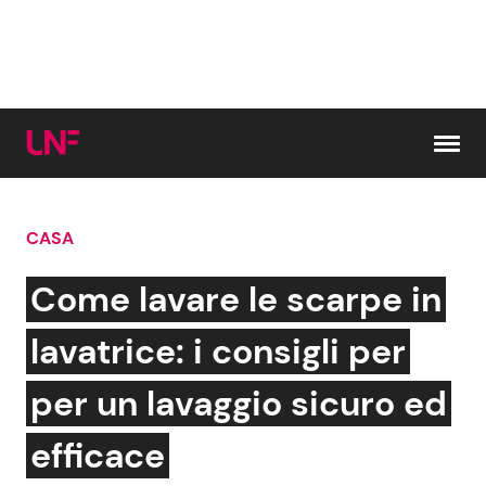
Vai al contenuto
CASA
Cerca:
Come lavare le scarpe in
News e Cronaca
Gossip e TV
lavatrice: i consigli per
Attualità Italiana
Bellezze VIP
per un lavaggio sicuro ed
Dal Mondo
Coppie VIP
efficace