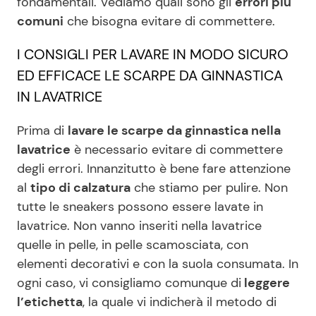
fondamentali. Vediamo quali sono gli
errori più
comuni
che bisogna evitare di commettere.
Seguici
I CONSIGLI PER LAVARE IN MODO SICURO
ED EFFICACE LE SCARPE DA GINNASTICA
IN LAVATRICE
Info
Prima di
lavare le scarpe da ginnastica nella
lavatrice
è necessario evitare di commettere
Chi siamo
degli errori. Innanzitutto è bene fare attenzione
Disclaimer e Privacy
al
tipo di calzatura
che stiamo per pulire. Non
tutte le sneakers possono essere lavate in
Redazione
lavatrice. Non vanno inseriti nella lavatrice
Contattaci
quelle in pelle, in pelle scamosciata, con
Pubblicità
elementi decorativi e con la suola consumata. In
ogni caso, vi consigliamo comunque di
leggere
Privacy Policy
l’etichetta
, la quale vi indicherà il metodo di