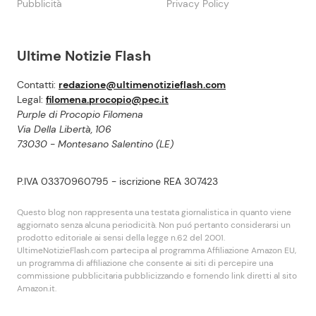
Pubblicità
Privacy Policy
Ultime Notizie Flash
Contatti:
redazione@ultimenotizieflash.com
Legal:
filomena.procopio@pec.it
Purple di Procopio Filomena
Via Della Libertà, 106
73030 - Montesano Salentino (LE)
P.IVA 03370960795 - iscrizione REA 307423
Questo blog non rappresenta una testata giornalistica in quanto viene
aggiornato senza alcuna periodicità. Non puó pertanto considerarsi un
prodotto editoriale ai sensi della legge n.62 del 2001.
UltimeNotizieFlash.com partecipa al programma Affiliazione Amazon EU,
un programma di affiliazione che consente ai siti di percepire una
commissione pubblicitaria pubblicizzando e fornendo link diretti al sito
Amazon.it.