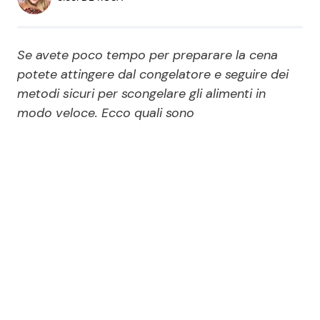
Economia
Fiction e Serie TV
Persone Scomparse
Programmi TV
Se avete poco tempo per preparare la cena
potete attingere dal congelatore e seguire dei
Politica
metodi sicuri per scongelare gli alimenti in
Reality e Talent
modo veloce. Ecco quali sono
Soap Opera
ShowBiz
Social News
News Cinema
News dal mondo
News Musica
News Spettacolo