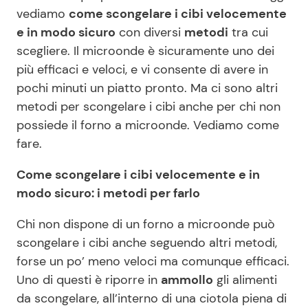
vediamo
come scongelare i cibi velocemente
e in modo sicuro
con diversi
metodi
tra cui
Seguici
scegliere. Il microonde è sicuramente uno dei
più efficaci e veloci, e vi consente di avere in
pochi minuti un piatto pronto. Ma ci sono altri
metodi per scongelare i cibi anche per chi non
Info
possiede il forno a microonde. Vediamo come
fare.
Chi siamo
Come scongelare i cibi velocemente e in
Disclaimer e Privacy
modo sicuro: i metodi per farlo
Redazione
Chi non dispone di un forno a microonde può
Contattaci
scongelare i cibi anche seguendo altri metodi,
Pubblicità
forse un po’ meno veloci ma comunque efficaci.
Privacy Policy
Uno di questi è riporre in
ammollo
gli alimenti
da scongelare, all’interno di una ciotola piena di