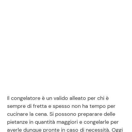
Benessere
Cucina e Ricette
Casa
Consigli di Cucina
Moda e Style
Dolci
Mondo Mamma
Le Ricette in TV
News benessere
Primi Piatti
Salute
Ricette Facili e Veloci
Il congelatore è un valido alleato per chi è
sempre di fretta e spesso non ha tempo per
Viaggi e Turismo
Ricette Feste
cucinare la cena. Si possono preparare delle
pietanze in quantità maggiori e congelarle per
Festività
Ricette per Bambini
averle dunque pronte in caso di necessità. Oggi