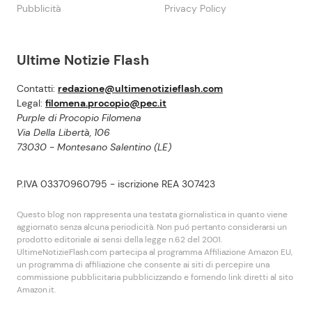
Pubblicità
Privacy Policy
Ultime Notizie Flash
Contatti:
redazione@ultimenotizieflash.com
Legal:
filomena.procopio@pec.it
Purple di Procopio Filomena
Via Della Libertà, 106
73030 - Montesano Salentino (LE)
P.IVA 03370960795 - iscrizione REA 307423
Questo blog non rappresenta una testata giornalistica in quanto viene
aggiornato senza alcuna periodicità. Non puó pertanto considerarsi un
prodotto editoriale ai sensi della legge n.62 del 2001.
UltimeNotizieFlash.com partecipa al programma Affiliazione Amazon EU,
un programma di affiliazione che consente ai siti di percepire una
commissione pubblicitaria pubblicizzando e fornendo link diretti al sito
Amazon.it.