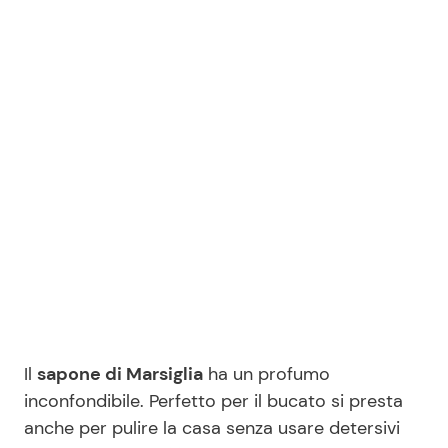
Benessere
Cucina e Ricette
Casa
Consigli di Cucina
Moda e Style
Dolci
Mondo Mamma
Le Ricette in TV
News benessere
Primi Piatti
Salute
Ricette Facili e Veloci
Viaggi e Turismo
Ricette Feste
Il
sapone di Marsiglia
ha un profumo
inconfondibile. Perfetto per il bucato si presta
Festività
Ricette per Bambini
anche per pulire la casa senza usare detersivi