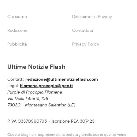
Chi siamo
Disclaimer e Privacy
Redazione
Contattaci
Pubblicità
Privacy Policy
Ultime Notizie Flash
Contatti:
redazione@ultimenotizieflash.com
Legal:
filomena.procopio@pec.it
Purple di Procopio Filomena
Via Della Libertà, 106
73030 - Montesano Salentino (LE)
P.IVA 03370960795 - iscrizione REA 307423
Questo blog non rappresenta una testata giornalistica in quanto viene