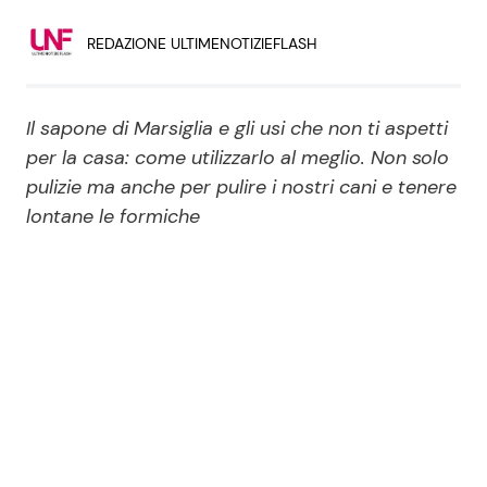
Economia
Fiction e Serie TV
REDAZIONE ULTIMENOTIZIEFLASH
Persone Scomparse
Programmi TV
Il sapone di Marsiglia e gli usi che non ti aspetti
Politica
Reality e Talent
per la casa: come utilizzarlo al meglio. Non solo
pulizie ma anche per pulire i nostri cani e tenere
Soap Opera
lontane le formiche
ShowBiz
Social News
News Cinema
News dal mondo
News Musica
News Spettacolo