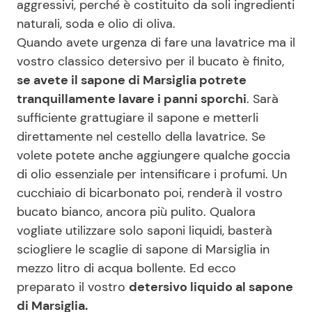
aggressivi, perché è costituito da soli ingredienti
naturali, soda e olio di oliva.
Quando avete urgenza di fare una lavatrice ma il
Seguici
vostro classico detersivo per il bucato è finito,
se avete il sapone di Marsiglia potrete
tranquillamente lavare i panni sporchi
. Sarà
sufficiente grattugiare il sapone e metterli
Info
direttamente nel cestello della lavatrice. Se
volete potete anche aggiungere qualche goccia
Chi siamo
di olio essenziale per intensificare i profumi. Un
Disclaimer e Privacy
cucchiaio di bicarbonato poi, renderà il vostro
Redazione
bucato bianco, ancora più pulito. Qualora
vogliate utilizzare solo saponi liquidi, basterà
Contattaci
sciogliere le scaglie di sapone di Marsiglia in
Pubblicità
mezzo litro di acqua bollente. Ed ecco
Privacy Policy
preparato il vostro
detersivo liquido al sapone
di Marsiglia.