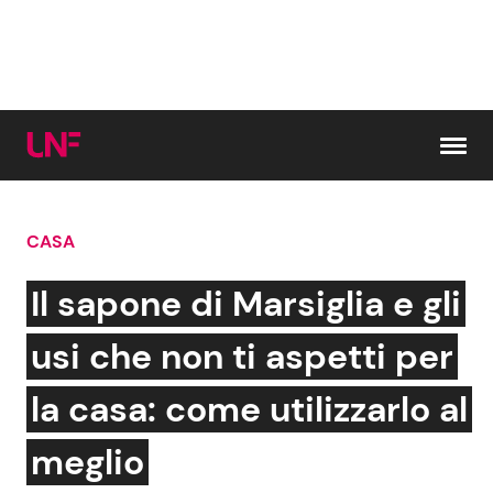
Vai al contenuto
CASA
Cerca:
Il sapone di Marsiglia e gli
News e Cronaca
Gossip e TV
usi che non ti aspetti per
Attualità Italiana
Bellezze VIP
la casa: come utilizzarlo al
Dal Mondo
Coppie VIP
meglio