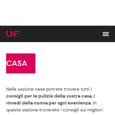
Vai al contenuto
Cerca:
CASA
News e Cronaca
Gossip e TV
Nella sezione casa potrete trovare tutti i
Attualità Italiana
Bellezze VIP
consigli per le pulizie della vostra casa, i
rimedi della nonna per ogni evenienza.
In
Dal Mondo
Coppie VIP
questa sezione troverete i consigli sui migliori