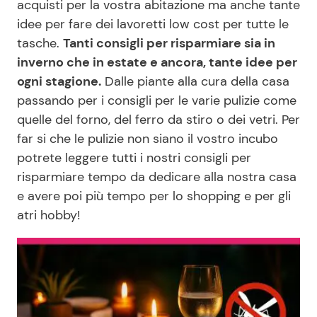
acquisti per la vostra abitazione ma anche tante
Economia
Fiction e Serie TV
idee per fare dei lavoretti low cost per tutte le
tasche.
Tanti consigli per risparmiare sia in
Persone Scomparse
Programmi TV
inverno che in estate e ancora, tante idee per
ogni stagione.
Dalle piante alla cura della casa
Politica
Reality e Talent
passando per i consigli per le varie pulizie come
quelle del forno, del ferro da stiro o dei vetri. Per
Soap Opera
far si che le pulizie non siano il vostro incubo
potrete leggere tutti i nostri consigli per
risparmiare tempo da dedicare alla nostra casa
ShowBiz
Social News
e avere poi più tempo per lo shopping e per gli
News Cinema
News dal mondo
atri hobby!
News Musica
News Spettacolo