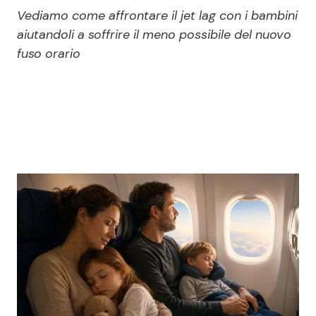
Economia
Fiction e Serie TV
Vediamo come affrontare il jet lag con i bambini
aiutandoli a soffrire il meno possibile del nuovo
Persone Scomparse
Programmi TV
fuso orario
Politica
Reality e Talent
Soap Opera
ShowBiz
Social News
News Cinema
News dal mondo
News Musica
News Spettacolo