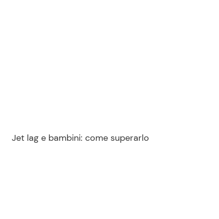
Seguici
Info
Chi siamo
Disclaimer e Privacy
Jet lag e bambini: come superarlo
Redazione
Contattaci
Pubblicità
Privacy Policy