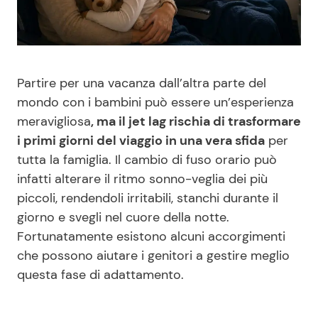
Benessere
Cucina e Ricette
Casa
Consigli di Cucina
Partire per una vacanza dall’altra parte del
Moda e Style
Dolci
mondo con i bambini può essere un’esperienza
meravigliosa
, ma il jet lag rischia di trasformare
Mondo Mamma
Le Ricette in TV
i primi giorni del viaggio in una vera sfida
per
tutta la famiglia. Il cambio di fuso orario può
infatti alterare il ritmo sonno-veglia dei più
News benessere
Primi Piatti
piccoli, rendendoli irritabili, stanchi durante il
giorno e svegli nel cuore della notte.
Salute
Ricette Facili e Veloci
Fortunatamente esistono alcuni accorgimenti
che possono aiutare i genitori a gestire meglio
Viaggi e Turismo
Ricette Feste
questa fase di adattamento.
Festività
Ricette per Bambini