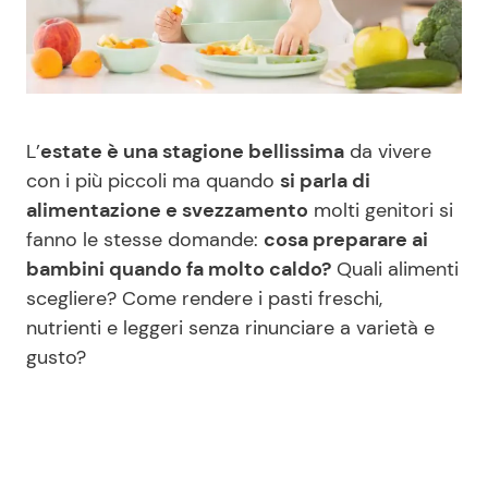
Benessere
Cucina e Ricette
Casa
Consigli di Cucina
L’
estate è una stagione bellissima
da vivere
Moda e Style
Dolci
con i più piccoli ma quando
si parla di
alimentazione e svezzamento
molti genitori si
Mondo Mamma
Le Ricette in TV
fanno le stesse domande:
cosa preparare ai
bambini quando fa molto caldo?
Quali alimenti
News benessere
Primi Piatti
scegliere? Come rendere i pasti freschi,
nutrienti e leggeri senza rinunciare a varietà e
Salute
Ricette Facili e Veloci
gusto?
Viaggi e Turismo
Ricette Feste
Festività
Ricette per Bambini