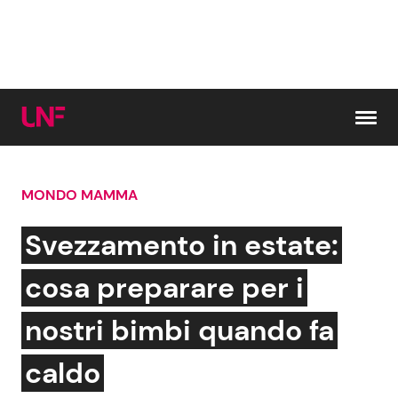
Vai al contenuto
MONDO MAMMA
Cerca:
Svezzamento in estate:
News e Cronaca
Gossip e TV
cosa preparare per i
Attualità Italiana
Bellezze VIP
nostri bimbi quando fa
Dal Mondo
Coppie VIP
caldo