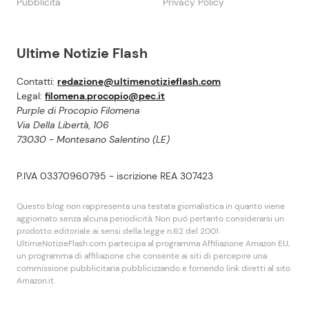
Pubblicità
Privacy Policy
Ultime Notizie Flash
Contatti:
redazione@ultimenotizieflash.com
Legal:
filomena.procopio@pec.it
Purple di Procopio Filomena
Via Della Libertà, 106
73030 - Montesano Salentino (LE)
P.IVA 03370960795 - iscrizione REA 307423
Questo blog non rappresenta una testata giornalistica in quanto viene
aggiornato senza alcuna periodicità. Non puó pertanto considerarsi un
prodotto editoriale ai sensi della legge n.62 del 2001.
UltimeNotizieFlash.com partecipa al programma Affiliazione Amazon EU,
un programma di affiliazione che consente ai siti di percepire una
commissione pubblicitaria pubblicizzando e fornendo link diretti al sito
Amazon.it.