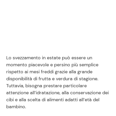
Seguici
Info
Lo svezzamento in estate può essere un
Chi siamo
momento piacevole e persino più semplice
Disclaimer e Privacy
rispetto ai mesi freddi grazie alla grande
Redazione
disponibilità di frutta e verdura di stagione.
Tuttavia, bisogna prestare particolare
Contattaci
attenzione all’idratazione, alla conservazione dei
Pubblicità
cibi e alla scelta di alimenti adatti all’età del
Privacy Policy
bambino.