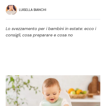
Economia
Fiction e Serie TV
LUISELLA BIANCHI
Persone Scomparse
Programmi TV
Lo svezzamento per i bambini in estate: ecco i
Politica
Reality e Talent
consigli, cosa preparare e cosa no
Soap Opera
ShowBiz
Social News
News Cinema
News dal mondo
News Musica
News Spettacolo