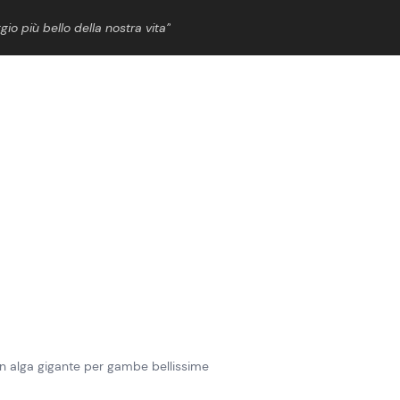
gio più bello della nostra vita”
ShowBiz
News Cinema
News Musica
News Spettacolo
con alga gigante per gambe bellissime