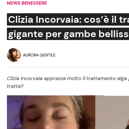
NEWS BENESSERE
Soap Opera
Clizia Incorvaia: cos’è il
gigante per gambe bellis
Social News
Benessere
News dal mondo
Casa
AURORA GENTILE
Moda e Style
Mondo Mamma
Clizia Incorvaia apprezza molto il trattamento alga
tratta?
News benessere
Salute
Viaggi e Turismo
Festività