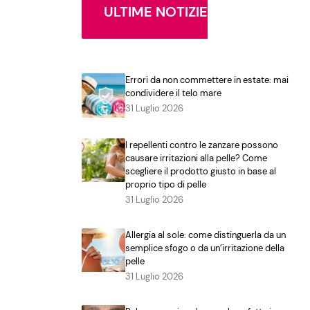
ULTIME NOTIZIE
Errori da non commettere in estate: mai
condividere il telo mare
31 Luglio 2026
I repellenti contro le zanzare possono
causare irritazioni alla pelle? Come
scegliere il prodotto giusto in base al
proprio tipo di pelle
31 Luglio 2026
Allergia al sole: come distinguerla da un
semplice sfogo o da un’irritazione della
pelle
31 Luglio 2026