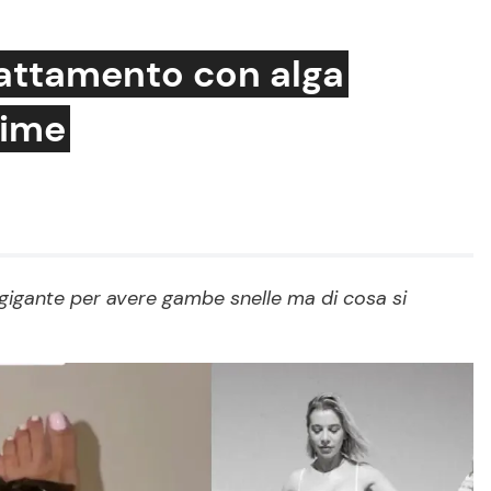
 trattamento con alga
sime
Cucina e Ricette
Consigli di Cucina
Dolci
Le Ricette in TV
 gigante per avere gambe snelle ma di cosa si
Primi Piatti
Ricette Facili e Veloci
Ricette Feste
Ricette per Bambini