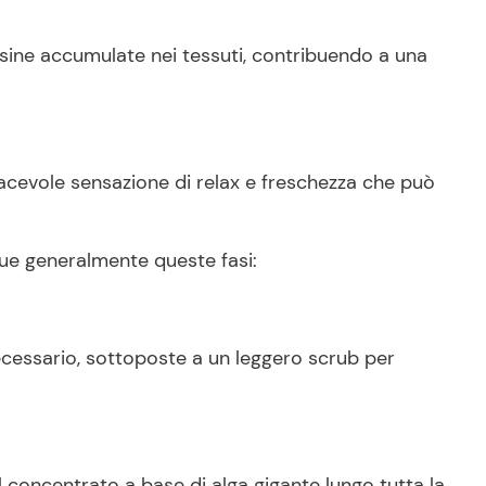
ossine accumulate nei tessuti, contribuendo a una
 piacevole sensazione di relax e freschezza che può
gue generalmente queste fasi:
essario, sottoposte a un leggero scrub per
concentrato a base di alga gigante lungo tutta la