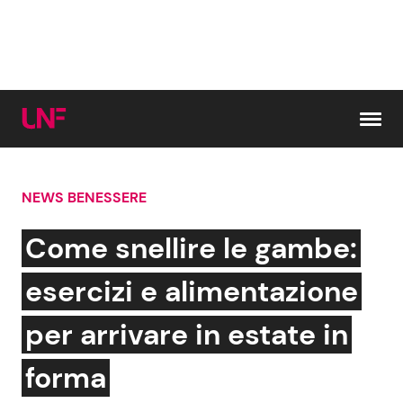
Vai al contenuto
NEWS BENESSERE
Cerca:
Come snellire le gambe:
News e Cronaca
Gossip e TV
esercizi e alimentazione
Attualità Italiana
Bellezze VIP
per arrivare in estate in
Dal Mondo
Coppie VIP
forma