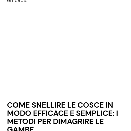
efficace.
Seguici
Info
Chi siamo
Disclaimer e Privacy
Redazione
Contattaci
COME SNELLIRE LE COSCE IN
Pubblicità
MODO EFFICACE E SEMPLICE: I
Privacy Policy
METODI PER DIMAGRIRE LE
GAMBE