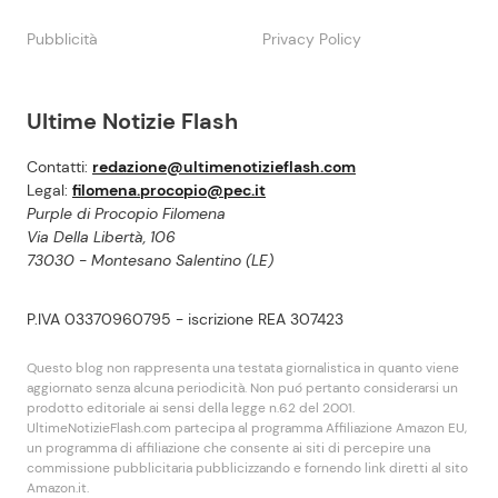
Pubblicità
Privacy Policy
Ultime Notizie Flash
Contatti:
redazione@ultimenotizieflash.com
Legal:
filomena.procopio@pec.it
Purple di Procopio Filomena
Via Della Libertà, 106
73030 - Montesano Salentino (LE)
P.IVA 03370960795 - iscrizione REA 307423
Questo blog non rappresenta una testata giornalistica in quanto viene
aggiornato senza alcuna periodicità. Non puó pertanto considerarsi un
prodotto editoriale ai sensi della legge n.62 del 2001.
UltimeNotizieFlash.com partecipa al programma Affiliazione Amazon EU,
un programma di affiliazione che consente ai siti di percepire una
commissione pubblicitaria pubblicizzando e fornendo link diretti al sito
Amazon.it.