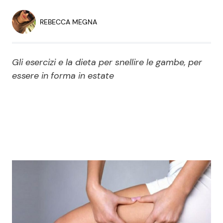
Economia
Fiction e Serie TV
REBECCA MEGNA
Persone Scomparse
Programmi TV
Gli esercizi e la dieta per snellire le gambe, per
Politica
Reality e Talent
essere in forma in estate
Soap Opera
ShowBiz
Social News
News Cinema
News dal mondo
News Musica
News Spettacolo