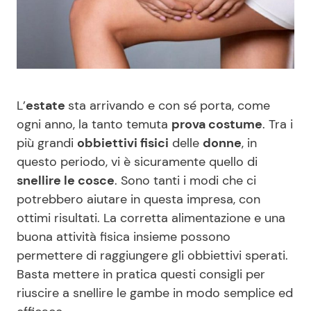
Benessere
Cucina e Ricette
Casa
Consigli di Cucina
Moda e Style
Dolci
L’
estate
sta arrivando e con sé porta, come
ogni anno, la tanto temuta
prova costume
. Tra i
Mondo Mamma
Le Ricette in TV
più grandi
obbiettivi fisici
delle
donne
, in
questo periodo, vi è sicuramente quello di
News benessere
Primi Piatti
snellire le cosce
. Sono tanti i modi che ci
potrebbero aiutare in questa impresa, con
Salute
Ricette Facili e Veloci
ottimi risultati. La corretta alimentazione e una
buona attività fisica insieme possono
permettere di raggiungere gli obbiettivi sperati.
Viaggi e Turismo
Ricette Feste
Basta mettere in pratica questi consigli per
riuscire a snellire le gambe in modo semplice ed
Festività
Ricette per Bambini