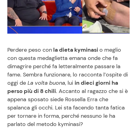
Benessere
Cucina e Ricette
Casa
Consigli di Cucina
Moda e Style
Dolci
Perdere peso con
la dieta kyminasi
o meglio
con questa medaglietta emana onde che fa
Mondo Mamma
Le Ricette in TV
dimagrire perché fa letteralmente passare la
fame. Sembra funzionare, lo racconta l’ospite di
News benessere
Primi Piatti
oggi de
La volta buona
, lui
in dieci giorni ha
perso più di 8 chili
. Accanto al ragazzo che si è
Salute
Ricette Facili e Veloci
appena sposato siede Rossella Erra che
spalanca gli occhi. Lei sta facendo tanta fatica
Viaggi e Turismo
Ricette Feste
per tornare in forma, perché nessuno le ha
parlato del metodo kyminasi?
Festività
Ricette per Bambini