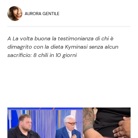
Economia
Fiction e Serie TV
AURORA GENTILE
Persone Scomparse
Programmi TV
A La volta buona la testimonianza di chi è
Politica
Reality e Talent
dimagrito con la dieta Kyminasi senza alcun
sacrificio: 8 chili in 10 giorni
Soap Opera
ShowBiz
Social News
News Cinema
News dal mondo
News Musica
News Spettacolo