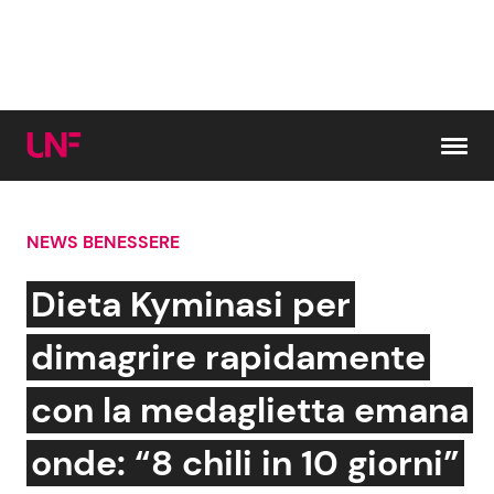
Vai al contenuto
NEWS BENESSERE
Cerca:
Dieta Kyminasi per
News e Cronaca
Gossip e TV
dimagrire rapidamente
Attualità Italiana
Bellezze VIP
con la medaglietta emana
Dal Mondo
Coppie VIP
onde: “8 chili in 10 giorni”