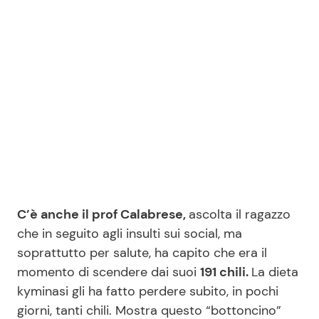
Seguici
Info
Chi siamo
Disclaimer e Privacy
Redazione
C’è anche il prof Calabrese,
ascolta il ragazzo
che in seguito agli insulti sui social, ma
Contattaci
soprattutto per salute, ha capito che era il
Pubblicità
momento di scendere dai suoi
191 chili.
La dieta
Privacy Policy
kyminasi gli ha fatto perdere subito, in pochi
giorni, tanti chili. Mostra questo “bottoncino”