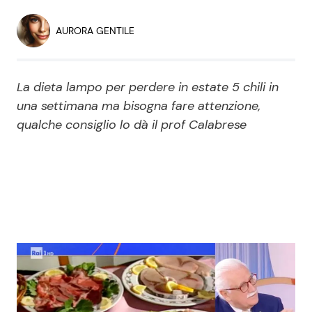
Economia
Fiction e Serie TV
AURORA GENTILE
Persone Scomparse
Programmi TV
La dieta lampo per perdere in estate 5 chili in
Politica
Reality e Talent
una settimana ma bisogna fare attenzione,
qualche consiglio lo dà il prof Calabrese
Soap Opera
ShowBiz
Social News
News Cinema
News dal mondo
News Musica
News Spettacolo