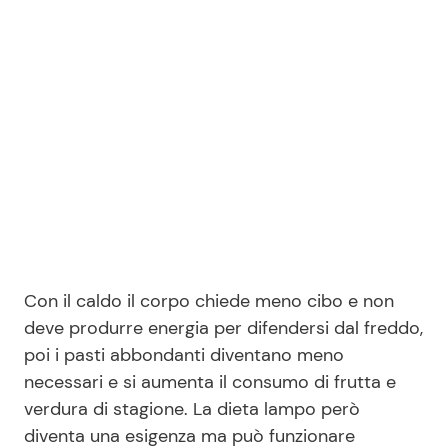
Seguici
Info
Chi siamo
Disclaimer e Privacy
Redazione
Con il caldo il corpo chiede meno cibo e non
deve produrre energia per difendersi dal freddo,
Contattaci
poi i pasti abbondanti diventano meno
Pubblicità
necessari e si aumenta il consumo di frutta e
Privacy Policy
verdura di stagione. La dieta lampo però
diventa una esigenza ma può funzionare