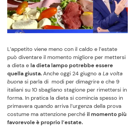
Benessere
Cucina e Ricette
Casa
Consigli di Cucina
Moda e Style
Dolci
L’appetito viene meno con il caldo e l’estate
può diventare il momento migliore per mettersi
Mondo Mamma
Le Ricette in TV
a dieta e
la dieta lampo potrebbe essere
quella giusta.
Anche oggi 24 giugno a
La volta
News benessere
Primi Piatti
buona
si parla di modi per dimagrire e che 9
italiani su 10 sbagliano stagione per rimettersi in
Salute
Ricette Facili e Veloci
forma. In pratica la dieta si comincia spesso in
primavera quando arriva l’urgenza della prova
Viaggi e Turismo
Ricette Feste
costume ma attenzione perché
il momento più
favorevole è proprio l’estate.
Festività
Ricette per Bambini