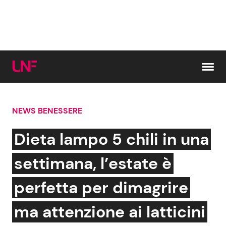
Vai al contenuto
NEWS BENESSERE
Cerca:
Dieta lampo 5 chili in una
News e Cronaca
Gossip e TV
settimana, l’estate è
Attualità Italiana
Bellezze VIP
perfetta per dimagrire
Dal Mondo
Coppie VIP
ma attenzione ai latticini