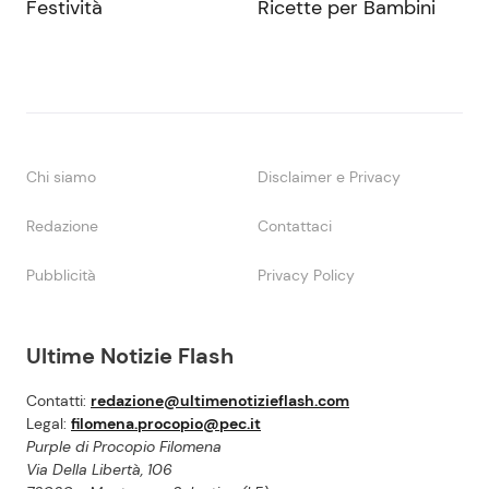
Festività
Ricette per Bambini
Chi siamo
Disclaimer e Privacy
Redazione
Contattaci
Pubblicità
Privacy Policy
Ultime Notizie Flash
Contatti:
redazione@ultimenotizieflash.com
Legal:
filomena.procopio@pec.it
Purple di Procopio Filomena
Via Della Libertà, 106