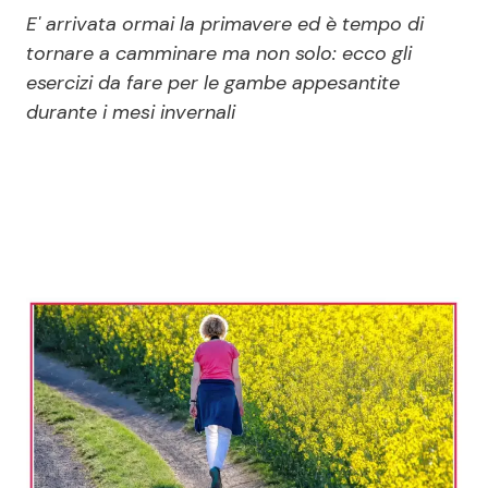
Economia
Fiction e Serie TV
E' arrivata ormai la primavere ed è tempo di
tornare a camminare ma non solo: ecco gli
Persone Scomparse
Programmi TV
esercizi da fare per le gambe appesantite
durante i mesi invernali
Politica
Reality e Talent
Soap Opera
ShowBiz
Social News
News Cinema
News dal mondo
News Musica
News Spettacolo