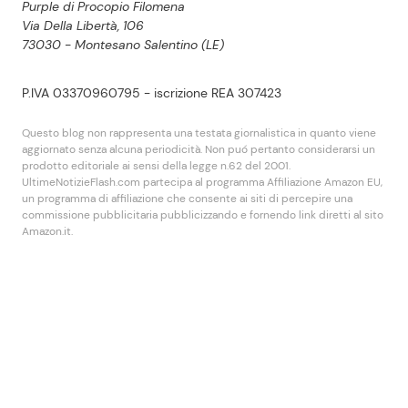
Purple di Procopio Filomena
Via Della Libertà, 106
73030 - Montesano Salentino (LE)
P.IVA 03370960795 - iscrizione REA 307423
Questo blog non rappresenta una testata giornalistica in quanto viene
aggiornato senza alcuna periodicità. Non puó pertanto considerarsi un
prodotto editoriale ai sensi della legge n.62 del 2001.
UltimeNotizieFlash.com partecipa al programma Affiliazione Amazon EU,
un programma di affiliazione che consente ai siti di percepire una
commissione pubblicitaria pubblicizzando e fornendo link diretti al sito
Amazon.it.