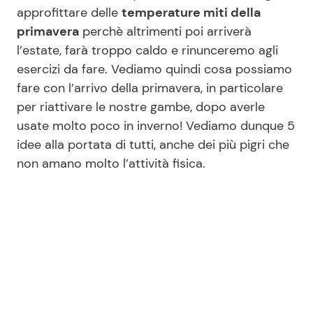
approfittare delle
temperature miti della
primavera
perchè altrimenti poi arriverà
l’estate, farà troppo caldo e rinunceremo agli
Seguici
esercizi da fare. Vediamo quindi cosa possiamo
fare con l’arrivo della primavera, in particolare
per riattivare le nostre gambe, dopo averle
usate molto poco in inverno! Vediamo dunque 5
Info
idee alla portata di tutti, anche dei più pigri che
Chi siamo
non amano molto l’attività fisica.
Disclaimer e Privacy
Redazione
Contattaci
Pubblicità
Privacy Policy