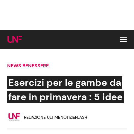
Vai al contenuto
NEWS BENESSERE
Cerca:
Esercizi per le gambe da
News e Cronaca
Gossip e TV
fare in primavera : 5 idee
Attualità Italiana
Bellezze VIP
REDAZIONE ULTIMENOTIZIEFLASH
Dal Mondo
Coppie VIP