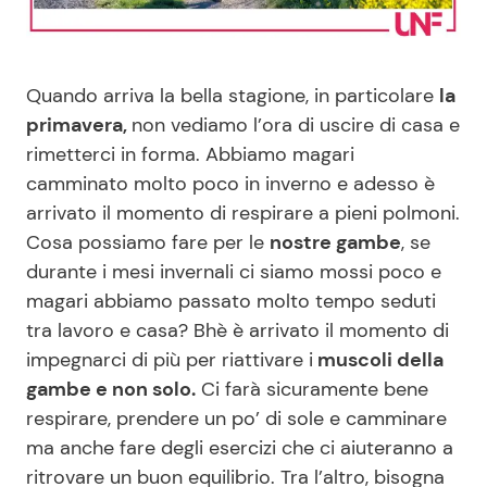
Benessere
Cucina e Ricette
Casa
Consigli di Cucina
Quando arriva la bella stagione, in particolare
la
primavera,
non vediamo l’ora di uscire di casa e
Moda e Style
Dolci
rimetterci in forma. Abbiamo magari
camminato molto poco in inverno e adesso è
arrivato il momento di respirare a pieni polmoni.
Mondo Mamma
Le Ricette in TV
Cosa possiamo fare per le
nostre gambe
, se
durante i mesi invernali ci siamo mossi poco e
News benessere
Primi Piatti
magari abbiamo passato molto tempo seduti
tra lavoro e casa? Bhè è arrivato il momento di
Salute
Ricette Facili e Veloci
impegnarci di più per riattivare i
muscoli della
gambe e non solo.
Ci farà sicuramente bene
Viaggi e Turismo
Ricette Feste
respirare, prendere un po’ di sole e camminare
ma anche fare degli esercizi che ci aiuteranno a
Festività
Ricette per Bambini
ritrovare un buon equilibrio. Tra l’altro, bisogna