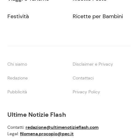
Festività
Ricette per Bambini
Chi siamo
Disclaimer e Privacy
Redazione
Contattaci
Pubblicità
Privacy Policy
Ultime Notizie Flash
Contatti:
redazione@ultimenotizieflash.com
Legal:
filomena.procopio@pec.it