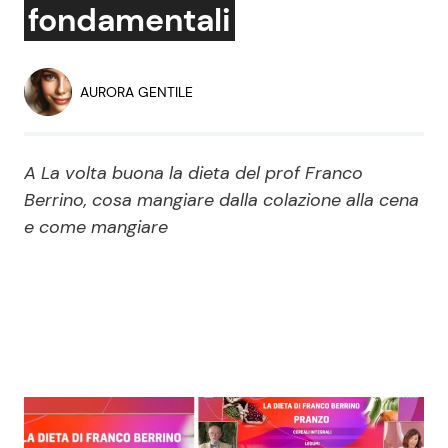
fondamentali
Economia
Fiction e Serie TV
Persone Scomparse
Programmi TV
AURORA GENTILE
Politica
Reality e Talent
A La volta buona la dieta del prof Franco
Soap Opera
Berrino, cosa mangiare dalla colazione alla cena
e come mangiare
ShowBiz
Social News
News Cinema
News dal mondo
News Musica
News Spettacolo