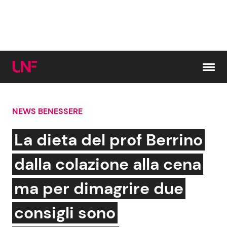
Vai al contenuto
NEWS BENESSERE
Cerca:
La dieta del prof Berrino
News e Cronaca
Gossip e TV
dalla colazione alla cena
Attualità Italiana
Bellezze VIP
ma per dimagrire due
Dal Mondo
Coppie VIP
consigli sono