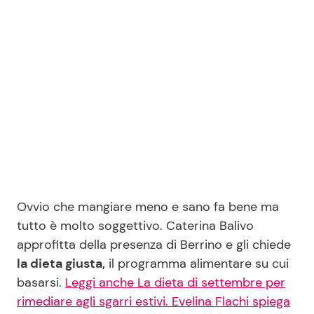
Seguici
Info
Chi siamo
Disclaimer e Privacy
Ovvio che mangiare meno e sano fa bene ma
Redazione
tutto è molto soggettivo. Caterina Balivo
Contattaci
approfitta della presenza di Berrino e gli chiede
Pubblicità
la dieta giusta,
il programma alimentare su cui
basarsi.
Leggi anche La dieta di settembre per
Privacy Policy
rimediare agli sgarri estivi. Evelina Flachi spiega