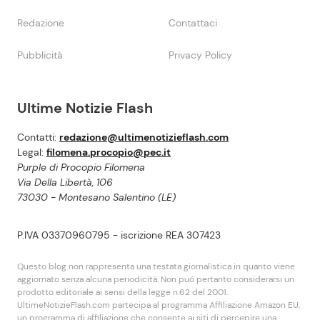
Redazione
Contattaci
Pubblicità
Privacy Policy
Ultime Notizie Flash
Contatti:
redazione@ultimenotizieflash.com
Legal:
filomena.procopio@pec.it
Purple di Procopio Filomena
Via Della Libertà, 106
73030 - Montesano Salentino (LE)
P.IVA 03370960795 - iscrizione REA 307423
Questo blog non rappresenta una testata giornalistica in quanto viene
aggiornato senza alcuna periodicità. Non puó pertanto considerarsi un
prodotto editoriale ai sensi della legge n.62 del 2001.
UltimeNotizieFlash.com partecipa al programma Affiliazione Amazon EU,
un programma di affiliazione che consente ai siti di percepire una