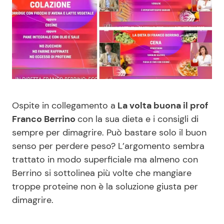
Benessere
Cucina e Ricette
Casa
Consigli di Cucina
Moda e Style
Dolci
Mondo Mamma
Le Ricette in TV
Ospite in collegamento a
La volta buona il prof
Franco Berrino
con la sua dieta e i consigli di
News benessere
Primi Piatti
sempre per dimagrire. Può bastare solo il buon
senso per perdere peso? L’argomento sembra
Salute
Ricette Facili e Veloci
trattato in modo superficiale ma almeno con
Berrino si sottolinea più volte che mangiare
Viaggi e Turismo
Ricette Feste
troppe proteine non è la soluzione giusta per
dimagrire.
Festività
Ricette per Bambini